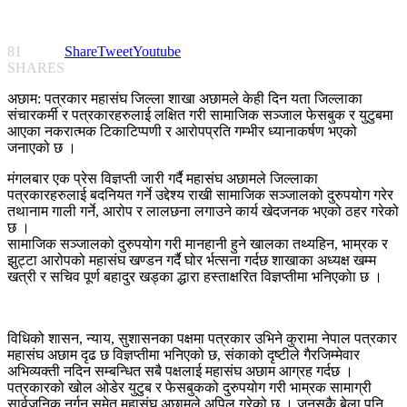
81
Share
Tweet
Youtube
SHARES
अछाम: पत्रकार महासंघ जिल्ला शाखा अछामले केही दिन यता जिल्लाका
संचारकर्मी र पत्रकारहरुलाई लक्षित गरी सामाजिक सञ्जाल फेसबुक र युटुबमा
आएका नकरात्मक टिकाटिप्पणी र आरोपप्रति गम्भीर ध्यानाकर्षण भएको
जनाएको छ ।
मंगलबार एक प्रेस विज्ञप्ती जारी गर्दै महासंघ अछामले जिल्लाका
पत्रकारहरुलाई बदनियत गर्ने उद्देश्य राखी सामाजिक सञ्जालको दुरुपयोग गरेर
तथानाम गाली गर्ने, आरोप र लालछना लगाउने कार्य खेदजनक भएको ठहर गरेको
छ ।
सामाजिक सञ्जालको दुरुपयोग गरी मानहानी हुने खालका तथ्यहिन, भाम्रक र
झुट्टा आरोपको महासंघ खण्डन गर्दै घोर र्भत्सना गर्दछ शाखाका अध्यक्ष खम्म
खत्री र सचिव पूर्ण बहादुर खड्का द्धारा हस्ताक्षरित विज्ञप्तीमा भनिएकोा छ ।
विधिको शासन, न्याय, सुशासनका पक्षमा पत्रकार उभिने कुरामा नेपाल पत्रकार
महासंघ अछाम दृढ छ विज्ञप्तीमा भनिएको छ, संकाको दृष्टीले गैरजिम्मेवार
अभिव्यक्ती नदिन सम्बन्धित सबै पक्षलाई महासंघ अछाम आग्रह गर्दछ ।
पत्रकारको खोल ओडेर युटुब र फेसबुकको दुरुपयोग गरी भाम्रक सामाग्री
सार्वजनिक नर्गन समेत महासंघ अछामले अपिल गरेको छ । जुनसुकै बेला पनि