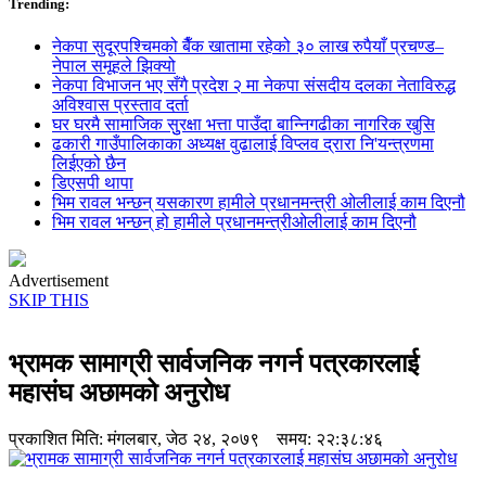
Trending:
नेकपा सुदूरपश्चिमको बैँक खातामा रहेको ३० लाख रुपैयाँ प्रचण्ड–
नेपाल समूहले झिक्य‍ो
नेकपा विभाजन भए सँगै प्रदेश २ मा नेकपा संसदीय दलका नेताविरुद्ध
अविश्वास प्रस्ताव दर्ता
घर घरमै सामाजिक सुुरक्षा भत्ता पाउँदा बान्निगढीका नागरिक खुसि
ढकारी गाउँपालिकाका अध्यक्ष वुढालाई विप्लव द्रारा नि'यन्त्रणमा
लिईएको छैन
डिएसपी थापा
भिम रावल भन्छन् यसकारण हामीले प्रधानमन्त्री ओलीलाई काम दिएनौ
भिम रावल भन्छन् हो हामीले प्रधानमन्त्रीओलीलाई काम दिएनौ
Advertisement
SKIP THIS
भ्रामक सामाग्री सार्वजनिक नगर्न पत्रकारलाई
महासंघ अछामको अनुरोध
प्रकाशित मिति:
मंगलबार, जेठ २४, २०७९
समय: २२:३८:४६