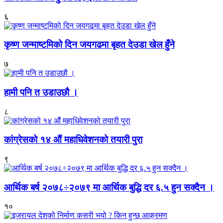
६
कृष्ण जन्माष्टमिको दिन जयगढमा बृहत देउडा खेल हुँने
७
हामी पनि त उडाउछौ ।
८
कांग्रेसको १४ औं महाधिवेशनको तयारी पुरा
९
आर्थिक बर्ष २०७८÷२०७९ मा आर्थिक बुद्धि दर ६.५ हुन सक्दैन ।
१०