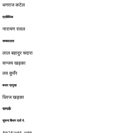
धनराज कटेल
प्राविधिक
नारायण रावल
सम्वाददाता
लाल बहादुर चदारा
सन्जय खड्का
लव कुवँर
बजार प्रमुख
धिरज खड्का
सम्पर्क
सुचना बिभाग दर्ता नं.
१७२९/०७६-०७७