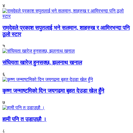
४
रामदेवले प्रकाश सपुतलाई भने सलमान, शाहरुख र आमिरभन्दा पनि
ठूलो स्टार
५
संघियता खारेज हुनसक्छ, झलनाथ खनाल
६
कृष्ण जन्माष्टमिको दिन जयगढमा बृहत देउडा खेल हुँने
७
हामी पनि त उडाउछौ ।
८