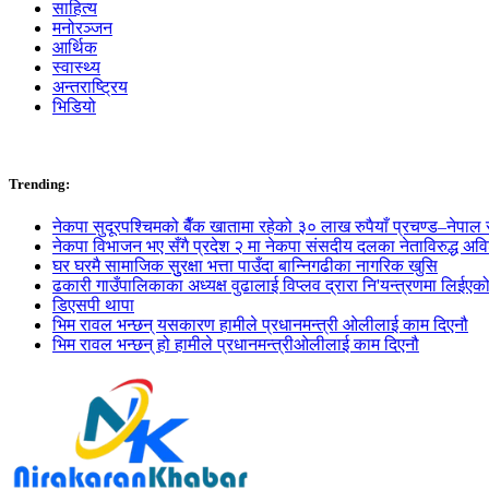
साहित्य
मनोरञ्जन
आर्थिक
स्वास्थ्य
अन्तराष्ट्रिय
भिडियो
Trending:
नेकपा सुदूरपश्चिमको बैँक खातामा रहेको ३० लाख रुपैयाँ प्रचण्ड–नेपाल स
नेकपा विभाजन भए सँगै प्रदेश २ मा नेकपा संसदीय दलका नेताविरुद्ध अविश्
घर घरमै सामाजिक सुुरक्षा भत्ता पाउँदा बान्निगढीका नागरिक खुसि
ढकारी गाउँपालिकाका अध्यक्ष वुढालाई विप्लव द्रारा नि'यन्त्रणमा लिईएक
डिएसपी थापा
भिम रावल भन्छन् यसकारण हामीले प्रधानमन्त्री ओलीलाई काम दिएनौ
भिम रावल भन्छन् हो हामीले प्रधानमन्त्रीओलीलाई काम दिएनौ
मेल्लेख गाउँपालिका अछामको ताजा अपडेट
प्रकाशित मिति:
आइतबार, जेठ ०१, २०७९
समय: ७:११:१५