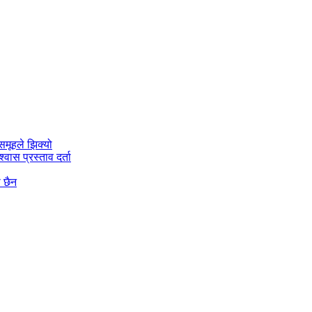
मूहले झिक्य‍ो
वास प्रस्ताव दर्ता
ो छैन