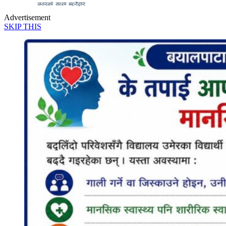
263
Share
Tweet
Youtube
SHARES
निराकरण खबर अछाम:
अध्यक्ष
एमाले: भिम ब. खड्का ५११
माओवादी केन्द्र ज्वाला साउँद ७८४
उपाध्यक्ष
समाजवादी : समिता महर ४६३
कांग्रेस :नृप बहादुर खड्का ७२२
263
Share
Tweet
Youtube
SHARES