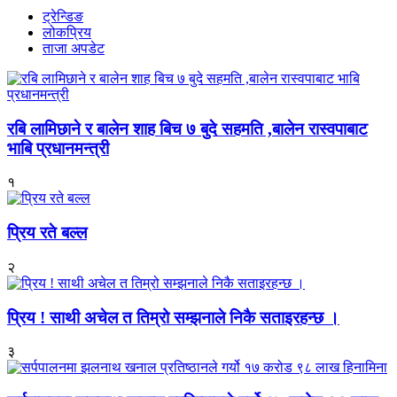
ट्रेन्डिङ
लोकप्रिय
ताजा अपडेट
रबि लामिछाने र बालेन शाह बिच ७ बुदे सहमति ,बालेन रास्वपाबाट
भाबि प्रधानमन्त्री
१
प्रिय रते बल्ल
२
प्रिय ! साथी अचेल त तिम्रो सम्झनाले निकै सताइरहन्छ ।
३