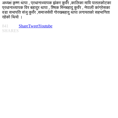
अध्यक्ष कृष्ण थापा , प्रधानाध्यापक झंकर कुवँर ,कालिका मावि पातलकोटका
प्रधानाध्यापक विर बहादुर थापा , श्षिक मिनबहादु कुवँर , नेपाली कांग्रेसका
वडा सभापति संजु कुवँर ,समाजसेवी गोरखबहादु थापा लगायतको सहभागिता
रहेको थियो ।
841
Share
Tweet
Youtube
SHARES