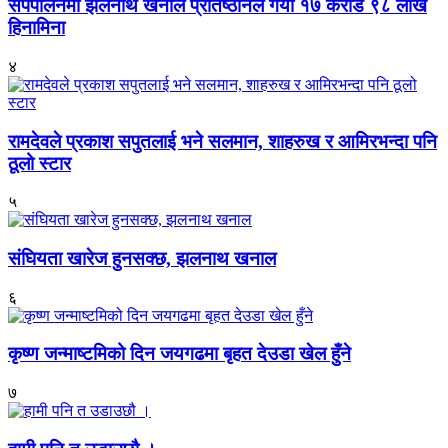
सर्पपालनमा झलनाथ खनाल प्रतिष्ठानले गर्यो १७ करोड ९८ लाख
हिनामिना
४
रामदेवले प्रकाश सपुतलाई भने सलमान, शाहरुख र आमिरभन्दा पनि
ठूलो स्टार
५
संघियता खारेज हुनसक्छ, झलनाथ खनाल
६
कृष्ण जन्माष्टमिको दिन जयगढमा बृहत देउडा खेल हुँने
७