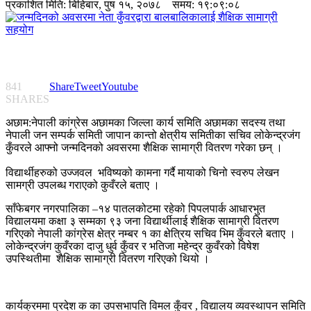
प्रकाशित मिति:
बिहिबार, पुष १५, २०७८
समय: १९:०९:०८
841
Share
Tweet
Youtube
SHARES
अछाम:नेपाली कांग्रेस अछामका जिल्ला कार्य समिति अछामका सदस्य तथा
नेपाली जन सम्पर्क समिती जापान कान्तो क्षेत्रीय समितीका सचिव लोकेन्द्रजंग
कुँवरले आफ्नो जन्मदिनको अवसरमा शैक्षिक सामाग्री वितरण गरेका छन् ।
विद्यार्थीहरुको उज्जवल भविष्यको कामना गर्दै मायाको चिनो स्वरुप लेखन
सामग्री उपलब्ध गराएको कुवँरले बताए ।
साँफेबगर नगरपालिका –१४ पातलकोटमा रहेको पिपलपार्क आधारभुत
विद्यालयमा कक्षा ३ सम्मका ९३ जना विद्यार्थीलाई शैक्षिक सामाग्री वितरण
गरिएको नेपाली कांग्रेस क्षेत्र नम्बर १ का क्षेत्रिय सचिव भिम कुँवरले बताए ।
लोकेन्द्रजंग कुवँरका दाजु धुर्व कुँवर र भतिजा महेन्द्र कुवँरको विषेश
उपस्थितीमा शैक्षिक सामाग्री वितरण गरिएको थियो ।
कार्यक्रममा प्रदेश क का उपसभापति विमल कुँवर , विद्यालय व्यवस्थापन समिति