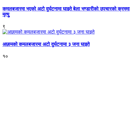
कमलबजारमा भएको अटो दुर्घटनामा घाइते बेला भण्डारीको उपचारको क्रममा
मृत्युु
९
अछामको कमलबजारमा अटो दुर्घटनामा ३ जना घाइते
१०