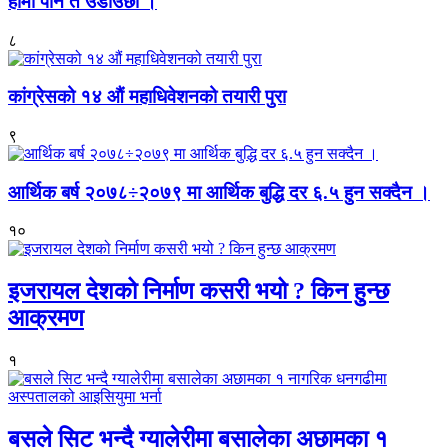
हामी पनि त उडाउछौ ।
८
कांग्रेसको १४ औं महाधिवेशनको तयारी पुरा
९
आर्थिक बर्ष २०७८÷२०७९ मा आर्थिक बुद्धि दर ६.५ हुन सक्दैन ।
१०
इजरायल देशको निर्माण कसरी भयो ? किन हुन्छ
आक्रमण
१
बसले सिट भन्दै ग्यालेरीमा बसालेका अछामका १