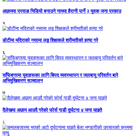
अछाममा प्रयाङ भिडियो बनाउने नाममा हैरानी पार्ने २ युवक जना प्रकाउ
५
डोटीमा मदिराको नसामा लठ्ठ शिक्षकले श्रीमतीको हत्या गरे
६
साँफेबगरमा युवाहरूका लागि बिपद् व्यवस्थापन र जलबायु परिवर्तन बारे
अभिमुखिकरण सञ्चालन
७
दैलेखमा अछाम आउदै गरेको फोर्स गाडी दुर्घटना ४ जना घाइते
८