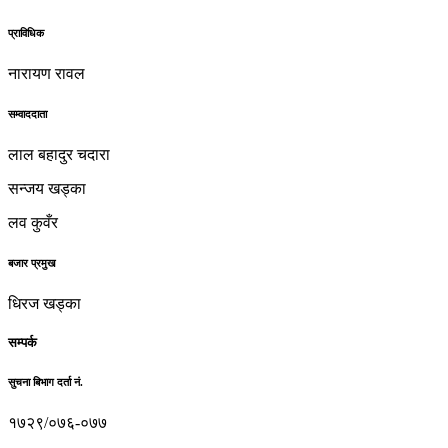
प्राविधिक
नारायण रावल
सम्वाददाता
लाल बहादुर चदारा
सन्जय खड्का
लव कुवँर
बजार प्रमुख
धिरज खड्का
सम्पर्क
सुचना बिभाग दर्ता नं.
१७२९/०७६-०७७