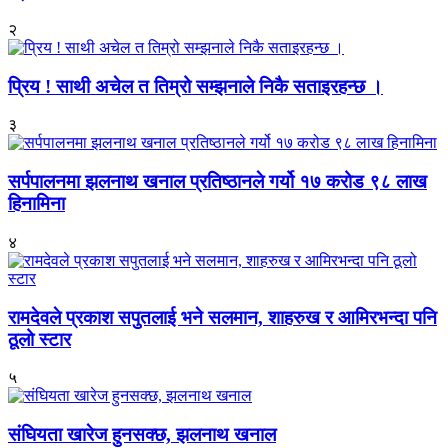
२
प्रिय ! साथी अचेल त तिम्रो सम्झनाले निकै सताइरहन्छ ।
३
सर्पपालनमा झलनाथ खनाल प्रतिष्ठानले गर्यो १७ करोड ९८ लाख
हिनामिना
४
रामदेवले प्रकाश सपुतलाई भने सलमान, शाहरुख र आमिरभन्दा पनि
ठूलो स्टार
५
संघियता खारेज हुनसक्छ, झलनाथ खनाल