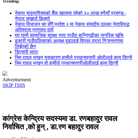
Trending:
नेकपा सुदूरपश्चिमको बैँक खातामा रहेको ३० लाख रुपैयाँ प्रचण्ड–
नेपाल समूहले झिक्य‍ो
नेकपा विभाजन भए सँगै प्रदेश २ मा नेकपा संसदीय दलका नेताविरुद्ध
अविश्वास प्रस्ताव दर्ता
घर घरमै सामाजिक सुुरक्षा भत्ता पाउँदा बान्निगढीका नागरिक खुसि
ढकारी गाउँपालिकाका अध्यक्ष वुढालाई विप्लव द्रारा नि'यन्त्रणमा
लिईएको छैन
डिएसपी थापा
भिम रावल भन्छन् यसकारण हामीले प्रधानमन्त्री ओलीलाई काम दिएनौ
भिम रावल भन्छन् हो हामीले प्रधानमन्त्रीओलीलाई काम दिएनौ
Advertisement
SKIP THIS
कांग्रेस केन्द्रिय सदस्यमा डा. रणबहादुर रावल
निर्वाचित ,को हुन् , डा.रण बहादुर रावल