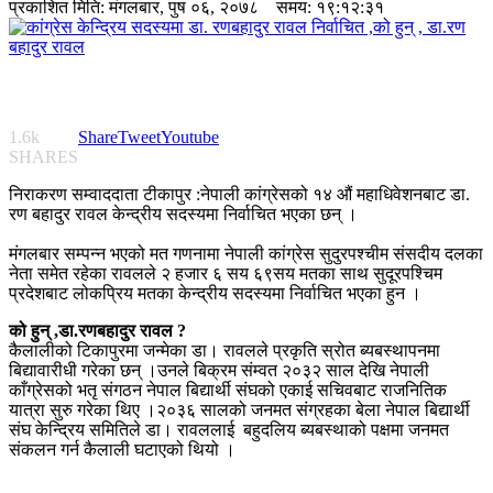
प्रकाशित मिति:
मंगलबार, पुष ०६, २०७८
समय: १९:१२:३१
1.6k
Share
Tweet
Youtube
SHARES
निराकरण सम्वाददाता टीकापुर :नेपाली कांग्रेसको १४ औं महाधिवेशनबाट डा.
रण बहादुर रावल केन्द्रीय सदस्यमा निर्वाचित भएका छन् ।
मंगलबार सम्पन्न भएको मत गणनामा नेपाली कांग्रेस सुदुरपश्चीम संसदीय दलका
नेता समेत रहेका रावलले २ हजार ६ सय ६९सय मतका साथ सुदूरपश्चिम
प्रदेशबाट लोकप्रिय मतका केन्द्रीय सदस्यमा निर्वाचित भएका हुन ।
को हुन् ,डा.रणबहादुर रावल ?
कैलालीको टिकापुरमा जन्मेका डा। रावलले प्रकृति स्रोत ब्यबस्थापनमा
बिद्यावारीधी गरेका छन् ।उनले बिक्रम संम्वत २०३२ साल देखि नेपाली
काँग्रेसको भतृ संगठन नेपाल बिद्यार्थी संघको एकाई सचिवबाट राजनितिक
यात्रा सुरु गरेका थिए ।२०३६ सालको जनमत संग्रहका बेला नेपाल बिद्यार्थी
संघ केन्द्रिय समितिले डा। रावललाई बहुदलिय ब्यबस्थाको पक्षमा जनमत
संकलन गर्न कैलाली घटाएको थियो ।