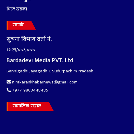
धिरज खड्का
सम्पर्क
सुचना बिभाग दर्ता नं.
१७२९/०७६-०७७
Bardadevi Media PVT. Ltd
६
संघियता खारेज हुनसक्छ,
झलनाथ खनाल
Bannigadhi Jayagadh-1, Sudurpachim Pradesh
nirakarankhabarnews@gmail.com
+977-9868448485
सामाजिक सञ्जाल
७
कृष्ण जन्माष्टमिको दिन जयगढमा
बृहत देउडा खेल हुँने