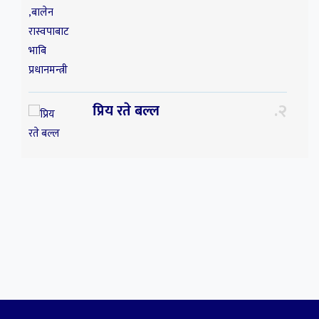
२
प्रिय रते बल्ल
३
प्रिय ! साथी अचेल त तिम्रो
सम्झनाले निकै सताइरहन्छ ।