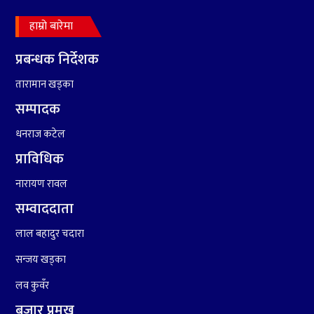
हाम्रो बारेमा
४
सर्पपालनमा झलनाथ खनाल
प्रतिष्ठानले गर्यो १७ करोड ९८
प्रबन्धक निर्देशक
लाख हिनामिना
तारामान खड्का
सम्पादक
धनराज कटेल
प्राविधिक
नारायण रावल
सम्वाददाता
५
रामदेवले प्रकाश सपुतलाई भने
लाल बहादुर चदारा
सलमान, शाहरुख र आमिरभन्दा
पनि ठूलो स्टार
सन्जय खड्का
लव कुवँर
बजार प्रमुख