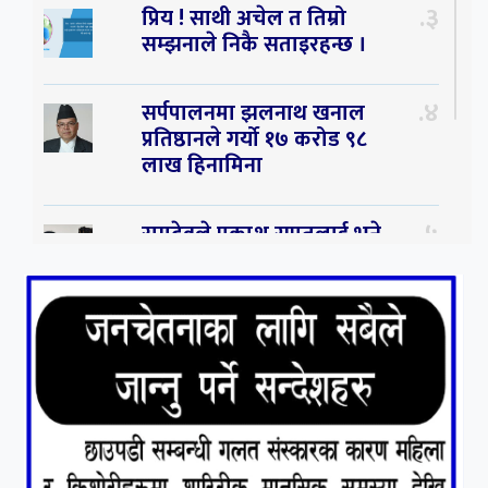
३
प्रिय ! साथी अचेल त तिम्रो
सम्झनाले निकै सताइरहन्छ ।
४
सर्पपालनमा झलनाथ खनाल
प्रतिष्ठानले गर्यो १७ करोड ९८
लाख हिनामिना
५
रामदेवले प्रकाश सपुतलाई भने
सलमान, शाहरुख र आमिरभन्दा
पनि ठूलो स्टार
६
संघियता खारेज हुनसक्छ,
झलनाथ खनाल
७
कृष्ण जन्माष्टमिको दिन जयगढमा
बृहत देउडा खेल हुँने