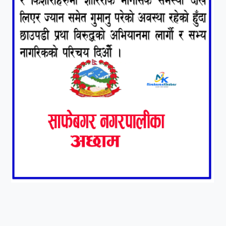
८
हामी पनि त उडाउछौ ।
९
कांग्रेसको १४ औं महाधिवेशनको
तयारी पुरा
१०
आर्थिक बर्ष २०७८÷२०७९ मा
आर्थिक बुद्धि दर ६.५ हुन सक्दैन ।