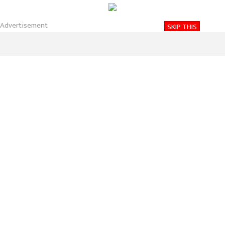
About
Contact
Privacy
2026-08-05 11:49 PM
Advertisement
SKIP THIS
बुधबार, साउन २०, २०८३
Nirakaran Khabar
यसवर्षको मनसुन दशैंसम्म
प्रकाशित मिति:
मंगलबार, साउन ०५, २०७८
समय: १६:३१:०६