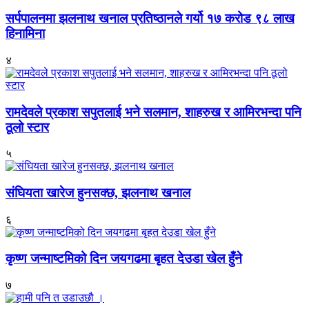
सर्पपालनमा झलनाथ खनाल प्रतिष्ठानले गर्यो १७ करोड ९८ लाख
हिनामिना
४
रामदेवले प्रकाश सपुतलाई भने सलमान, शाहरुख र आमिरभन्दा पनि
ठूलो स्टार
५
संघियता खारेज हुनसक्छ, झलनाथ खनाल
६
कृष्ण जन्माष्टमिको दिन जयगढमा बृहत देउडा खेल हुँने
७