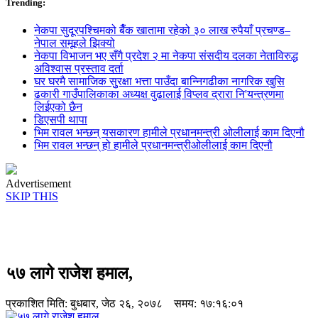
Trending:
नेकपा सुदूरपश्चिमको बैँक खातामा रहेको ३० लाख रुपैयाँ प्रचण्ड–
नेपाल समूहले झिक्य‍ो
नेकपा विभाजन भए सँगै प्रदेश २ मा नेकपा संसदीय दलका नेताविरुद्ध
अविश्वास प्रस्ताव दर्ता
घर घरमै सामाजिक सुुरक्षा भत्ता पाउँदा बान्निगढीका नागरिक खुसि
ढकारी गाउँपालिकाका अध्यक्ष वुढालाई विप्लव द्रारा नि'यन्त्रणमा
लिईएको छैन
डिएसपी थापा
भिम रावल भन्छन् यसकारण हामीले प्रधानमन्त्री ओलीलाई काम दिएनौ
भिम रावल भन्छन् हो हामीले प्रधानमन्त्रीओलीलाई काम दिएनौ
Advertisement
SKIP THIS
५७ लागे राजेश हमाल,
प्रकाशित मिति:
बुधबार, जेठ २६, २०७८
समय: १७:१६:०१