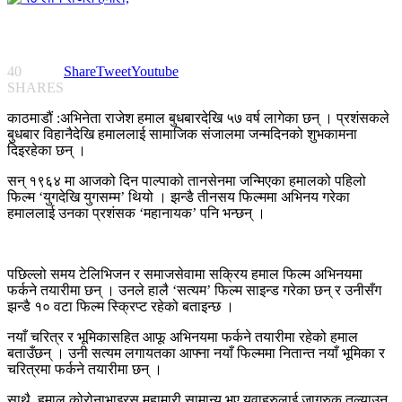
40
Share
Tweet
Youtube
SHARES
काठमाडौं :अभिनेता राजेश हमाल बुधबारदेखि ५७ वर्ष लागेका छन् । प्रशंसकले
बुधबार विहानैदेखि हमाललाई सामाजिक संजालमा जन्मदिनको शुभकामना
दिइरहेका छन् ।
सन् १९६४ मा आजको दिन पाल्पाको तानसेनमा जन्मिएका हमालको पहिलो
फिल्म ‘युगदेखि युगसम्म’ थियो । झन्डै तीनसय फिल्ममा अभिनय गरेका
हमाललाई उनका प्रशंसक ‘महानायक’ पनि भन्छन् ।
पछिल्लो समय टेलिभिजन र समाजसेवामा सक्रिय हमाल फिल्म अभिनयमा
फर्कने तयारीमा छन् । उनले हालै ‘सत्यम’ फिल्म साइन्ड गरेका छन् र उनीसँग
झन्डै १० वटा फिल्म स्क्रिप्ट रहेको बताइन्छ ।
नयाँ चरित्र र भूमिकासहित आफू अभिनयमा फर्कने तयारीमा रहेको हमाल
बताउँछन् । उनी सत्यम लगायतका आफ्ना नयाँ फिल्ममा नितान्त नयाँ भूमिका र
चरित्रमा फर्कने तयारीमा छन् ।
साथै, हमाल कोरोनाभाइरस महामारी सामान्य भए युवाहरुलाई जागरुक तुल्याउन