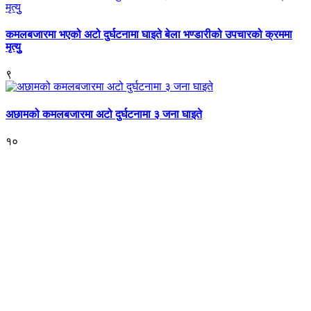
कमलबजारमा भएको अटो दुर्घटनामा घाइते बेला भण्डारीको उपचारको क्रममा
मृत्युु
९
अछामको कमलबजारमा अटो दुर्घटनामा ३ जना घाइते
१०