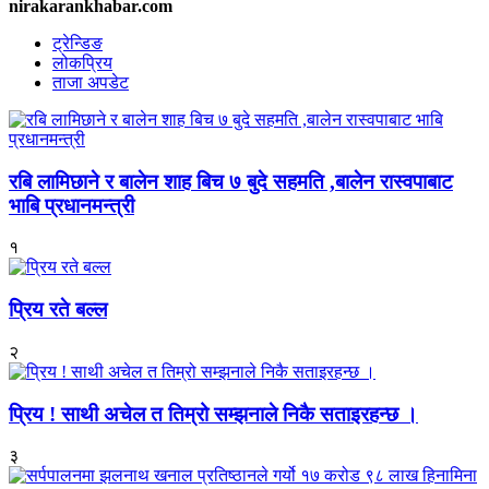
nirakarankhabar.com
ट्रेन्डिङ
लोकप्रिय
ताजा अपडेट
रबि लामिछाने र बालेन शाह बिच ७ बुदे सहमति ,बालेन रास्वपाबाट
भाबि प्रधानमन्त्री
१
प्रिय रते बल्ल
२
प्रिय ! साथी अचेल त तिम्रो सम्झनाले निकै सताइरहन्छ ।
३