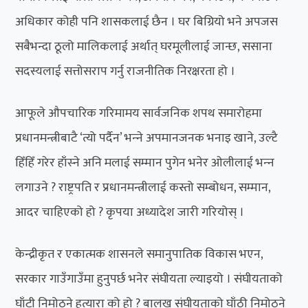
अधिकार कोही पनि शासकलाई छैन । घर बिग्रियो भने अपजस
सबैभन्दा ठूलो मालिकलाई अर्थात् घरमूलीलाई जान्छ, ससाना
सदस्यलाई सत्तोसराप गर्नु राजनीतिक निरक्षरता हो ।
आफूले औपचारिक गरिमामय सार्वजनिक शपथ समारोहमा
प्रधानमन्त्रीबाटै ‘त्यो पर्दैन’ भन्‍ने अपमानजनक भनाइ खाने, उल्टै
हिँहिँ गरेर हाँस्‍ने अनि मलाई सम्मान पुगेन भनेर ओलीलाई भन्‍न
लगाउने ? राष्ट्रपति र प्रधानमन्त्रीलाई कस्तो सम्बोधन, सम्मान,
आदर चाहिएको हो ? कृपया अध्यादेश जारी गरियोस् ।
केन्द्रीकृत र एकात्मक शासनले समानुपातिक विकास भएन,
सरकार गाउँगाउँमा हुनुपर्छ भनेर संघीयता ल्याइयो । संघीयताको
घाँटी निमोठ्ने हत्यारा को हो ? बालख संघीयताको घाँठी निमोठ्ने