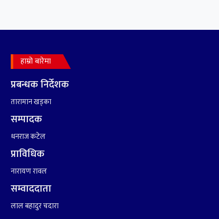
७
कृष्ण जन्माष्टमिको दिन जयगढमा
बृहत देउडा खेल हुँने
हाम्रो बारेमा
८
हामी पनि त उडाउछौ ।
प्रबन्धक निर्देशक
तारामान खड्का
सम्पादक
९
कांग्रेसको १४ औं महाधिवेशनको
धनराज कटेल
तयारी पुरा
प्राविधिक
नारायण रावल
सम्वाददाता
लाल बहादुर चदारा