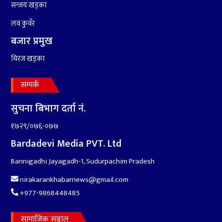
सन्जय खड्का
१०
आर्थिक बर्ष २०७८÷२०७९ मा
आर्थिक बुद्धि दर ६.५ हुन सक्दैन ।
लव कुवँर
बजार प्रमुख
धिरज खड्का
सम्पर्क
सुचना बिभाग दर्ता नं.
१७२९/०७६-०७७
Bardadevi Media PVT. Ltd
Bannigadhi Jayagadh-1, Sudurpachim Pradesh
nirakarankhabarnews@gmail.com
+977-9868448485
सामाजिक सञ्जाल