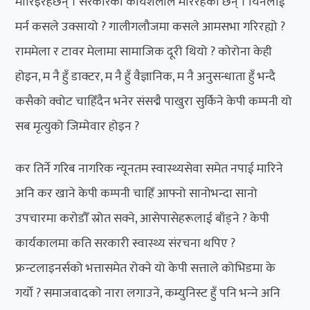
मारिइरहेछन् । सरकारको कार्यशैलीले मरिरहेका छन् । यिनलाई
मर्न कसले उक्सायो ? गालीगलौजमा कसले आमसभा गरिरह्यो ?
राममेला र टावर मेलामा सामाजिक दूरी थियो ? कोरोना केही
होइन, म नै हुँ डाक्टर, म नै हुँ वैज्ञानिक, म नै अनुसन्धाता हुँ भन्दै
कसैको क्‍वोट चाहिँदैन भनेर संसद्मै पाखुरा सुर्किने केपी कम्पनी यो
सब मृत्युको जिम्मेवार होइन ?
कर तिर्ने गरिब नागरिक न्यूनतम स्वास्थ्यसेवा समेत नपाई मारिने
अनि कर खाने केपी कम्पनी चाहिँ आफ्नो सानोभन्दा सानो
उपचारमा करोडौँ स्रोत सक्ने, आसेपासेहरूलाई बाँड्ने ? केपी
कार्यकालमा कति सरकारी स्वास्थ्य संरचना थपिए ?
फ्रन्टलाइनर्सको भत्तासमेत रोक्ने यो केपी सत्ताले कोभिडमा के
गर्यो ? समाजवादको नारा लगाउने, कम्युनिस्ट हुँ पनि भन्‍ने अनि