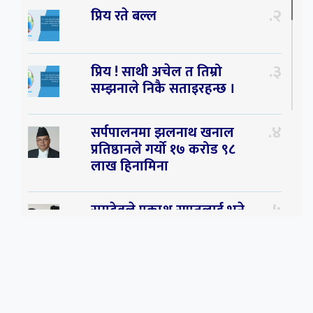
२
प्रिय रते बल्ल
३
प्रिय ! साथी अचेल त तिम्रो
सम्झनाले निकै सताइरहन्छ ।
४
सर्पपालनमा झलनाथ खनाल
प्रतिष्ठानले गर्यो १७ करोड ९८
लाख हिनामिना
५
रामदेवले प्रकाश सपुतलाई भने
सलमान, शाहरुख र आमिरभन्दा
पनि ठूलो स्टार
६
संघियता खारेज हुनसक्छ,
झलनाथ खनाल