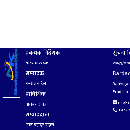
हाम्रो बारेमा
सम्पर्क
प्रबन्धक निर्देशक
सुचना बि
तारामान खड्का
१७२९/०७
सम्पादक
Bardad
धनराज कटेल
Bannigad
Pradesh
प्राविधिक
nirak
नारायण रावल
+977-
सम्वाददाता
लाल बहादुर चदारा