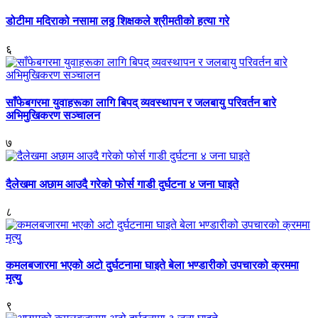
डोटीमा मदिराको नसामा लठ्ठ शिक्षकले श्रीमतीको हत्या गरे
६
साँफेबगरमा युवाहरूका लागि बिपद् व्यवस्थापन र जलबायु परिवर्तन बारे
अभिमुखिकरण सञ्चालन
७
दैलेखमा अछाम आउदै गरेको फोर्स गाडी दुर्घटना ४ जना घाइते
८
कमलबजारमा भएको अटो दुर्घटनामा घाइते बेला भण्डारीको उपचारको क्रममा
मृत्युु
९