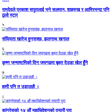
रामदेवले प्रकाश सपुतलाई भने सलमान, शाहरुख र आमिरभन्दा पनि
ठूलो स्टार
५
संघियता खारेज हुनसक्छ, झलनाथ खनाल
६
कृष्ण जन्माष्टमिको दिन जयगढमा बृहत देउडा खेल हुँने
७
हामी पनि त उडाउछौ ।
८
कांग्रेसको १४ औं महाधिवेशनको तयारी पुरा