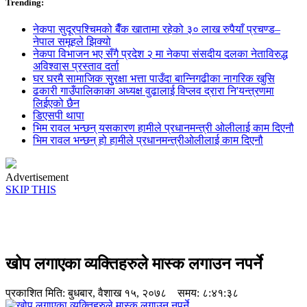
Trending:
नेकपा सुदूरपश्चिमको बैँक खातामा रहेको ३० लाख रुपैयाँ प्रचण्ड–
नेपाल समूहले झिक्य‍ो
नेकपा विभाजन भए सँगै प्रदेश २ मा नेकपा संसदीय दलका नेताविरुद्ध
अविश्वास प्रस्ताव दर्ता
घर घरमै सामाजिक सुुरक्षा भत्ता पाउँदा बान्निगढीका नागरिक खुसि
ढकारी गाउँपालिकाका अध्यक्ष वुढालाई विप्लव द्रारा नि'यन्त्रणमा
लिईएको छैन
डिएसपी थापा
भिम रावल भन्छन् यसकारण हामीले प्रधानमन्त्री ओलीलाई काम दिएनौ
भिम रावल भन्छन् हो हामीले प्रधानमन्त्रीओलीलाई काम दिएनौ
Advertisement
SKIP THIS
खोप लगाएका व्यक्तिहरुले मास्क लगाउन नपर्ने
प्रकाशित मिति:
बुधबार, वैशाख १५, २०७८
समय: ८:४१:३८