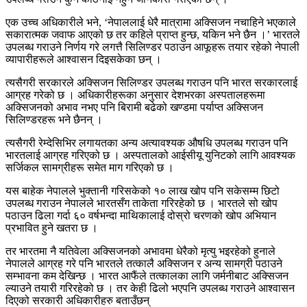
एक उच्च अधिकारीले भने, ‘नेपाललाई धेरै मात्रामा अक्सिजन नचाहिने भएकाले
सकारात्मक जवाफ आएको छ तर कहिले प्राप्त हुन्छ, यकिन भने छैन ।’ भारतले
उपलब्ध गराउने निर्णय गरे लगत्तै सिलिण्डर पठाउन आफूहरू तयार रहेको नेपाली
व्यापारीहरूले आश्वासन दिइसकेका छन् ।
त्यसैगरी सरकारले अक्सिजन सिलिण्डर उपलब्ध गराउन पनि भारत सरकारलाई
आग्रह गरेको छ । अधिकारीहरूका अनुसार देशभरका अस्पतालहरूमा
अक्सिजनको अभाव नभए पनि बिरामी बढेको खण्डमा पर्याप्त अक्सिजन
सिलिण्डरहरू भने छैनन् ।
त्यसैगरी रेम्देसिभिर लगायतका अन्य अत्यावश्यक औषधि उपलब्ध गराउन पनि
भारतलाई आग्रह गरिएको छ । अस्पतालको आईसीयू युनिटको लागि आवश्यक
सर्जिकल सामग्रीहरू समेत माग गरिएको छ ।
यस बाहेक नेपालले भुक्तानी गरिसकेको १० लाख खोप पनि सकेसम्म छिटो
उपलब्ध गराउन नेपालले भारतसँग ताकेता गरिरहेको छ । भारतले सो खोप
पठाउन ढिला गर्दा ६० वर्षभन्दा माथिकालाई दोस्रो चरणको खोप अभियान
प्रभावित हुने खतरा छ ।
तर भारतमा नै यतिवेला अक्सिजनको अभावमा धेरैको मृत्यु भइरहेको हुनाले
नेपालले आग्रह गरे पनि भारतले तत्कालै अक्सिजन र अन्य सामग्री पठाउने
सम्भावना कम देखिन्छ । भारत आफैंले तत्कालका लागि जर्मनीबाट अक्सिजन
ल्याउने तयारी गरिरहेको छ । तर केही ढिलो भएपनि उपलब्ध गराउने आश्वासन
दिएको सरकारी अधिकारीहरु बताउँछन्