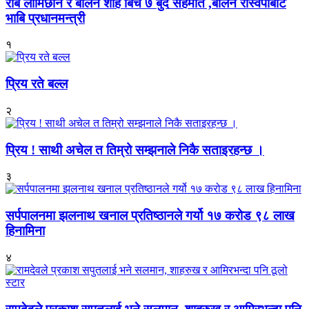
रबि लामिछाने र बालेन शाह बिच ७ बुदे सहमति ,बालेन रास्वपाबाट
भाबि प्रधानमन्त्री
१
प्रिय रते बल्ल
२
प्रिय ! साथी अचेल त तिम्रो सम्झनाले निकै सताइरहन्छ ।
३
सर्पपालनमा झलनाथ खनाल प्रतिष्ठानले गर्यो १७ करोड ९८ लाख
हिनामिना
४