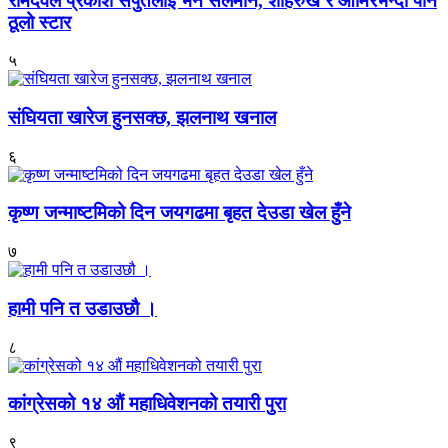
रामदेवले प्रकाश सपुतलाई भने सलमान, शाहरुख र आमिरभन्दा पनि
ठूलो स्टार
५
संघियता खारेज हुनसक्छ, झलनाथ खनाल
६
कृष्ण जन्माष्टमिको दिन जयगढमा बृहत देउडा खेल हुँने
७
हामी पनि त उडाउछौ ।
८
कांग्रेसको १४ औं महाधिवेशनको तयारी पुरा
९