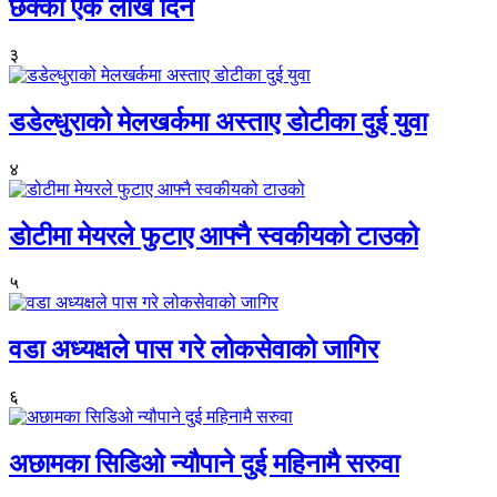
छक्का एक लाख दिने
३
डडेल्धुराको मेलखर्कमा अस्ताए डोटीका दुई युवा
४
डोटीमा मेयरले फुटाए आफ्नै स्वकीयको टाउको
५
वडा अध्यक्षले पास गरे लोकसेवाको जागिर
६
अछामका सिडिओ न्यौपाने दुई महिनामै सरुवा