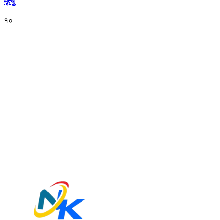
मृत्युु
१०