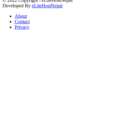
© 2022 Copyright - eLiteHostNepal
Developed By
eLiteHostNepal
About
Contact
Privacy