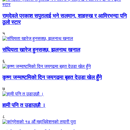
रामदेवले प्रकाश सपुतलाई भने सलमान, शाहरुख र आमिरभन्दा पनि
ठूलो स्टार
५
संघियता खारेज हुनसक्छ, झलनाथ खनाल
६
कृष्ण जन्माष्टमिको दिन जयगढमा बृहत देउडा खेल हुँने
७
हामी पनि त उडाउछौ ।
८