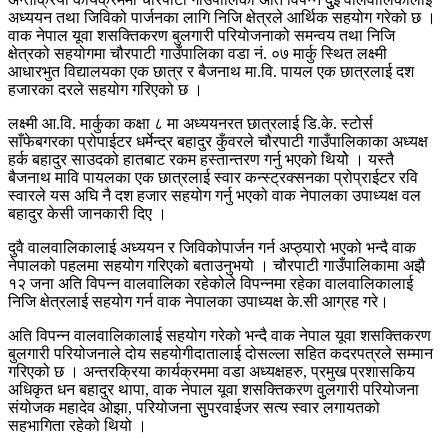
अध्ययन तथा जिविको पार्जनका लागि निजि क्षेत्रले आर्थिक सहयोग गरेको छ ।
वाक नेपाल यूवा शसक्तिकरण बुलगारी परियोजनाको समन्वय तथा निजि
क्षेत्रको सहयोगमा चौरपाटी गाउँपालिका वडा नं. ०७ मार्कु स्थित लक्ष्मी
आधारभुत विद्यालयका एक छात्र र बैजनाथ मा.वि. पायल एक छात्रलाई दश
हजारका दरले सहयोग गरिएको छ ।
लक्ष्मी आ.वि. मार्कुका कक्षा ८ मा अध्ययनरत छात्रलाई डि.के. स्टोर्स
साँफेबगरका प्रोपाईटर धर्मेन्द्र बहादुर कुँवरले चौरपाटी गाउँपालिकाका अध्यक्ष
हर्क बहादुर साउदको हातबाट रकम हस्तान्तरण गर्नु भएको थियोे । यस्तै
बैजनाथ मावि पायलका एक छात्रलाई स्वार कन्स्ट्रक्सनका प्रोप्राईटर रवि
स्वारले यस अघि नै दश हजार सहयोग गर्नु भएको वाक नेपालका उपाध्यक्ष वल
बहादुर केसी जानकारी दिए ।
दुवै वालवालिकालाई अध्ययन र जिविकोपार्जन गर्न अप्ठ्यारो भएको भन्दै वाक
नेपालको पहलमा सहयोग गरिएको बताउनुभयो । चौरपाटी गाउँपालिकामा अझै
१२ जना अति विपन्न वालवालिका रहेकोले विपन्नमा रहेका वालवालिकालाई
निजि क्षेत्रलाई सहयोग गर्न वाक नेपालका उपाध्यक्ष के.सी आग्रह गरे।
अति विपन्न वालवालिकालाई सहयोग गरेको भन्दै वाक नेपाल यूवा शसक्तिकरण
बुलगारी परियोजनाले दोय सहयोगीदातालाई दोसल्ला सहित कदरपत्रले सम्मान
गरिएको छ । अन्तरक्रिया कार्यक्रममा वडा अध्यक्षहरु, प्रमुख प्रशासकिय
अधिकृत धन बहादुर थापा, वाक नेपाल यूवा शसक्तिकरण वुुलगारी परियोजना
संयोजक महादेव ओझा, परियोजना सुुपरवाईजर सत्य स्वार लगायतको
सहभागिता रहेको थियो ।