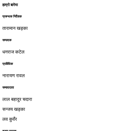
हाम्रो बारेमा
प्रबन्धक निर्देशक
तारामान खड्का
सम्पादक
धनराज कटेल
प्राविधिक
नारायण रावल
सम्वाददाता
लाल बहादुर चदारा
सन्जय खड्का
लव कुवँर
बजार प्रमुख