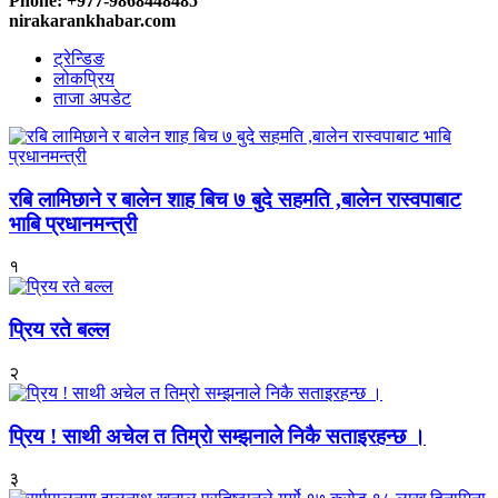
Phone: +977-9868448485
nirakarankhabar.com
ट्रेन्डिङ
लोकप्रिय
ताजा अपडेट
रबि लामिछाने र बालेन शाह बिच ७ बुदे सहमति ,बालेन रास्वपाबाट
भाबि प्रधानमन्त्री
१
प्रिय रते बल्ल
२
प्रिय ! साथी अचेल त तिम्रो सम्झनाले निकै सताइरहन्छ ।
३