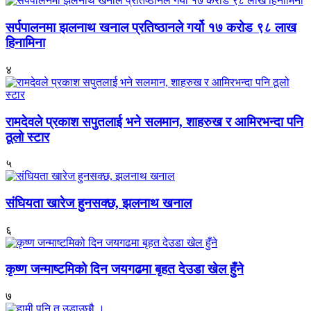
सर्पपालनमा झलनाथ खनाल प्रतिष्ठानले गर्यो १७ करोड ९८ लाख
हिनामिना
४
रामदेवले प्रकाश सपुतलाई भने सलमान, शाहरुख र आमिरभन्दा पनि
ठूलो स्टार
५
संघियता खारेज हुनसक्छ, झलनाथ खनाल
६
कृष्ण जन्माष्टमिको दिन जयगढमा बृहत देउडा खेल हुँने
७