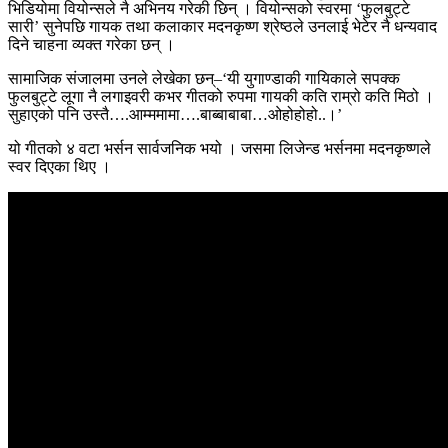
भिडियोमा वियोन्सले नै अभिनय गरेकी छिन् । वियोन्सको स्वरमा ‘फुलबुट्टे
सारी’ सुनेपछि गायक तथा कलाकार मदनकृष्ण श्रेष्ठले उनलाई भेटेर नै धन्यवाद
दिने चाहना व्यक्त गरेका छन् ।
सामाजिक संजालमा उनले लेखेका छन्–‘यी युगाण्डाकी गायिकाले सपक्क
फुलबुट्टे लूगा नै लगाइवरी कभर गीतको रुपमा गायकी कति राम्रो कति मिठो ।
सुहाएको पनि उस्तै….आम्ममामा….बाब्बाबाबा…ओहोहोहो..।’
यो गीतको ४ वटा भर्सन सार्वजनिक भयो । जसमा लिजेन्ड भर्सनमा मदनकृष्णले
स्वर दिएका थिए ।