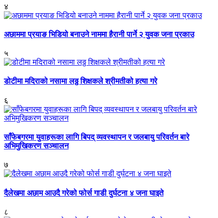
४
अछाममा प्रयाङ भिडियो बनाउने नाममा हैरानी पार्ने २ युवक जना प्रकाउ
५
डोटीमा मदिराको नसामा लठ्ठ शिक्षकले श्रीमतीको हत्या गरे
६
साँफेबगरमा युवाहरूका लागि बिपद् व्यवस्थापन र जलबायु परिवर्तन बारे
अभिमुखिकरण सञ्चालन
७
दैलेखमा अछाम आउदै गरेको फोर्स गाडी दुर्घटना ४ जना घाइते
८