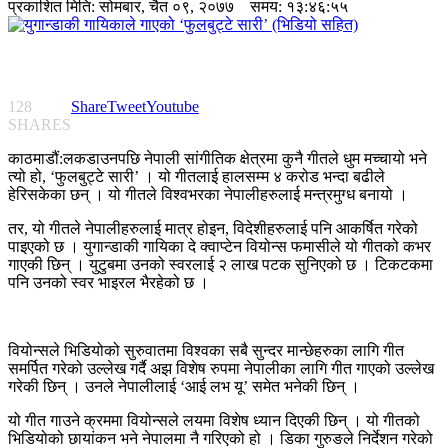
प्रकाशित मिति:
सोमबार, चैत ०९, २०७७
समय: १३:४६:५५
128
Share
Tweet
Youtube
SHARES
काठमाडौं:लकडाउनपछि नेपाली सांगीतिक क्षेत्रमा कुनै गीतले धुम मच्चायो भने
त्यो हो, ‘फुलबुट्टे सारी’ । यो गीतलाई हालसम्म ४ करोड भन्दा बढीले
हेरिसकेका छन् । यो गीतले विश्वभरका नेपालीहरुलाई मन्त्रमुग्ध बनायो ।
तर, यो गीतले नेपालीहरुलाई मात्र होइन, विदेशीहरुलाई पनि आकर्षित गरेको
पाइएको छ । युगान्डाकी गायिका दे क्वाप्टेन वियोन्स फमासीले यो गीतको कभर
गाएकी छिन् । युटुबमा उनको स्वरलाई २ लाख पटक सुनिएको छ । टिकटकमा
पनि उनको स्वर भाइरल भैरहेको छ ।
वियोन्सले भिडियोको सुरुवातमा विश्वका सबै सुन्दर मान्छेहरुका लागि गीत
समर्पित गरेको उल्लेख गर्दै अझ विशेष रुपमा नेपालीका लागि गीत गाएको उल्लेख
गरेकी छिन् । उनले नेपालीलाई ‘आई लभ यू’ समेत भनेकी छिन् ।
यो गीत गाउने क्रममा वियोन्सले लयमा विशेष ध्यान दिएकी छिन् । यो गीतको
भिडियोको छायांकन भने नेपालमा नै गरिएको हो । डिका गुरुङले निर्देशन गरेको