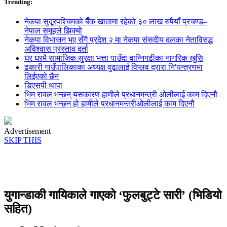
Trending:
नेकपा सुदूरपश्चिमको बैँक खातामा रहेको ३० लाख रुपैयाँ प्रचण्ड–
नेपाल समूहले झिक्य‍ो
नेकपा विभाजन भए सँगै प्रदेश २ मा नेकपा संसदीय दलका नेताविरुद्ध
अविश्वास प्रस्ताव दर्ता
घर घरमै सामाजिक सुुरक्षा भत्ता पाउँदा बान्निगढीका नागरिक खुसि
ढकारी गाउँपालिकाका अध्यक्ष वुढालाई विप्लव द्रारा नि'यन्त्रणमा
लिईएको छैन
डिएसपी थापा
भिम रावल भन्छन् यसकारण हामीले प्रधानमन्त्री ओलीलाई काम दिएनौ
भिम रावल भन्छन् हो हामीले प्रधानमन्त्रीओलीलाई काम दिएनौ
Advertisement
SKIP THIS
युगान्डाकी गायिकाले गाएको ‘फुलबुट्टे सारी’ (भिडियो
सहित)