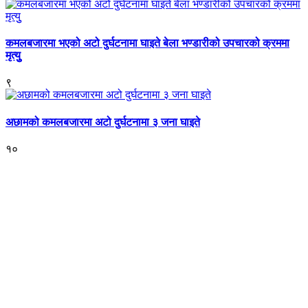
कमलबजारमा भएको अटो दुर्घटनामा घाइते बेला भण्डारीको उपचारको क्रममा
मृत्युु
९
अछामको कमलबजारमा अटो दुर्घटनामा ३ जना घाइते
१०