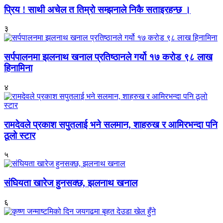
प्रिय ! साथी अचेल त तिम्रो सम्झनाले निकै सताइरहन्छ ।
३
सर्पपालनमा झलनाथ खनाल प्रतिष्ठानले गर्यो १७ करोड ९८ लाख
हिनामिना
४
रामदेवले प्रकाश सपुतलाई भने सलमान, शाहरुख र आमिरभन्दा पनि
ठूलो स्टार
५
संघियता खारेज हुनसक्छ, झलनाथ खनाल
६