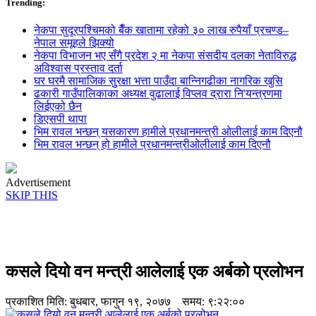
Trending:
नेकपा सुदूरपश्चिमको बैँक खातामा रहेको ३० लाख रुपैयाँ प्रचण्ड–
नेपाल समूहले झिक्य‍ो
नेकपा विभाजन भए सँगै प्रदेश २ मा नेकपा संसदीय दलका नेताविरुद्ध
अविश्वास प्रस्ताव दर्ता
घर घरमै सामाजिक सुुरक्षा भत्ता पाउँदा बान्निगढीका नागरिक खुसि
ढकारी गाउँपालिकाका अध्यक्ष वुढालाई विप्लव द्रारा नि'यन्त्रणमा
लिईएको छैन
डिएसपी थापा
भिम रावल भन्छन् यसकारण हामीले प्रधानमन्त्री ओलीलाई काम दिएनौ
भिम रावल भन्छन् हो हामीले प्रधानमन्त्रीओलीलाई काम दिएनौ
Advertisement
SKIP THIS
कसले दियो वन मन्त्री आलेलाई एक अर्बको प्रलोभन
प्रकाशित मिति:
बुधबार, फागुन १९, २०७७
समय: ९:२२:००