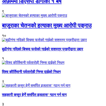
अछाममा डिएसपी डाँगीको १ बर्ष
९
बाजुराका चेतनको हत्याका मुख्य आरोपी पक्राउ
१०
बुढीगंगा नदिको बिचमा फसेको गाईको सशस्त्र प्रहरीद्वारा उद्दार
१
विश्व कीर्तिमानी पर्वतारोही निम्स दाईको निधन
२
सहकारी कसुर हेर्ने समर्पित इजलास’ गठन गर्न माग
३