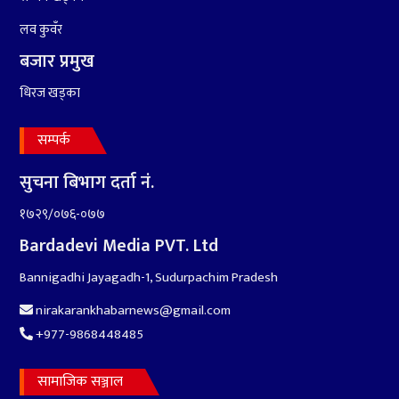
१०
आर्थिक बर्ष २०७८÷२०७९ मा
आर्थिक बुद्धि दर ६.५ हुन सक्दैन ।
लव कुवँर
बजार प्रमुख
धिरज खड्का
सम्पर्क
सुचना बिभाग दर्ता नं.
१७२९/०७६-०७७
Bardadevi Media PVT. Ltd
Bannigadhi Jayagadh-1, Sudurpachim Pradesh
nirakarankhabarnews@gmail.com
+977-9868448485
सामाजिक सञ्जाल