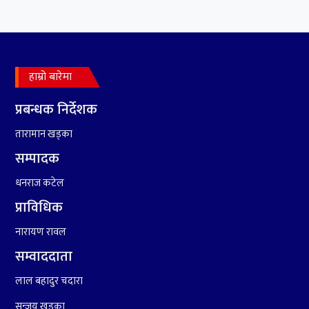
७
कृष्ण जन्माष्टमिको दिन जयगढमा
बृहत देउडा खेल हुँने
हाम्रो बारेमा
८
हामी पनि त उडाउछौ ।
प्रबन्धक निर्देशक
तारामान खड्का
सम्पादक
९
कांग्रेसको १४ औं महाधिवेशनको
धनराज कटेल
तयारी पुरा
प्राविधिक
नारायण रावल
सम्वाददाता
लाल बहादुर चदारा
सन्जय खड्का