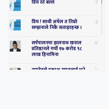
२
प्रिय रते बल्ल
३
प्रिय ! साथी अचेल त तिम्रो
सम्झनाले निकै सताइरहन्छ ।
४
सर्पपालनमा झलनाथ खनाल
प्रतिष्ठानले गर्यो १७ करोड ९८
लाख हिनामिना
५
रामदेवले प्रकाश सपुतलाई भने
सलमान, शाहरुख र आमिरभन्दा
पनि ठूलो स्टार
६
संघियता खारेज हुनसक्छ,
झलनाथ खनाल