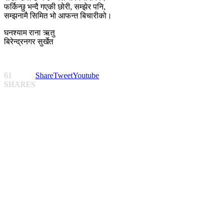
फर्किन्छु भन्दै गएकी छोरी, सम्झेर पनि,
सम्झनामै सिमित भो आफन्त बिचारीको।
घनश्याम राना ऋतु
बिरेन्द्रनगर सुर्खेत
61
Share
Tweet
Youtube
SHARES