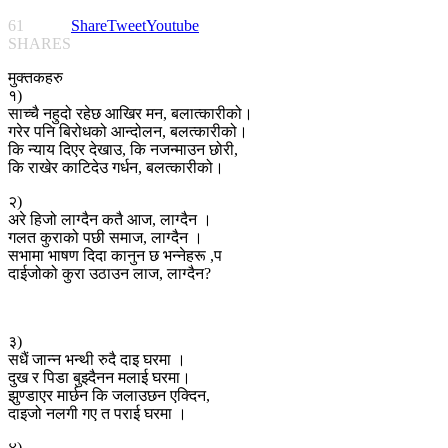
61
Share
Tweet
Youtube
SHARES
मुक्तकहरु
१)
साच्चै नहुदो रहेछ आखिर मन, बलात्कारीको।
गरेर पनि बिरोधको आन्दोलन, बलत्कारीको।
कि न्याय दिएर देखाउ, कि नजन्माउन छोरी,
कि राखेर काटिदेउ गर्धन, बलत्कारीको।
२)
अरे हिजो लाग्दैन कतै आज, लाग्दैन ।
गलत कुराको पछी समाज, लाग्दैन ।
सभामा भाषण दिदा कानुन छ भन्नेहरू ,प
दाईजोको कुरा उठाउन लाज, लाग्दैन?
३)
सधैं जान्न भन्थी रुदै दाइ घरमा ।
दुख र पिडा बुझ्दैनन मलाई घरमा।
झुण्डाएर मार्छन कि जलाउछन एक्दिन,
दाइजो नलगी गए त पराई घरमा ।
४)