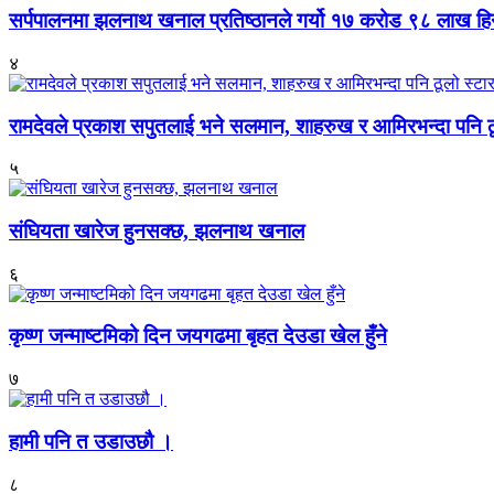
सर्पपालनमा झलनाथ खनाल प्रतिष्ठानले गर्यो १७ करोड ९८ लाख हि
४
रामदेवले प्रकाश सपुतलाई भने सलमान, शाहरुख र आमिरभन्दा पनि ठू
५
संघियता खारेज हुनसक्छ, झलनाथ खनाल
६
कृष्ण जन्माष्टमिको दिन जयगढमा बृहत देउडा खेल हुँने
७
हामी पनि त उडाउछौ ।
८