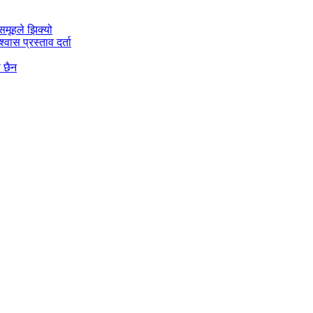
मूहले झिक्य‍ो
वास प्रस्ताव दर्ता
ो छैन