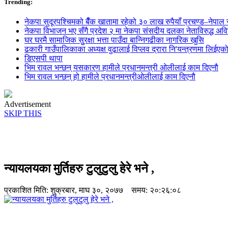
Trending:
नेकपा सुदूरपश्चिमको बैँक खातामा रहेको ३० लाख रुपैयाँ प्रचण्ड–नेपाल स
नेकपा विभाजन भए सँगै प्रदेश २ मा नेकपा संसदीय दलका नेताविरुद्ध अविश्
घर घरमै सामाजिक सुुरक्षा भत्ता पाउँदा बान्निगढीका नागरिक खुसि
ढकारी गाउँपालिकाका अध्यक्ष वुढालाई विप्लव द्रारा नि'यन्त्रणमा लिईएक
डिएसपी थापा
भिम रावल भन्छन् यसकारण हामीले प्रधानमन्त्री ओलीलाई काम दिएनौ
भिम रावल भन्छन् हो हामीले प्रधानमन्त्रीओलीलाई काम दिएनौ
Advertisement
SKIP THIS
न्यायलयका मुर्तिहरु टुलुटुलु हेरे भने ,
प्रकाशित मिति:
शुक्रबार, माघ ३०, २०७७
समय: २०:२६:०८