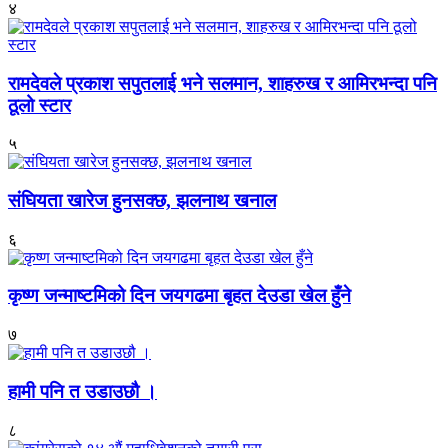
४
रामदेवले प्रकाश सपुतलाई भने सलमान, शाहरुख र आमिरभन्दा पनि
ठूलो स्टार
५
संघियता खारेज हुनसक्छ, झलनाथ खनाल
६
कृष्ण जन्माष्टमिको दिन जयगढमा बृहत देउडा खेल हुँने
७
हामी पनि त उडाउछौ ।
८