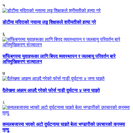
५
डोटीमा मदिराको नसामा लठ्ठ शिक्षकले श्रीमतीको हत्या गरे
६
साँफेबगरमा युवाहरूका लागि बिपद् व्यवस्थापन र जलबायु परिवर्तन बारे
अभिमुखिकरण सञ्चालन
७
दैलेखमा अछाम आउदै गरेको फोर्स गाडी दुर्घटना ४ जना घाइते
८
कमलबजारमा भएको अटो दुर्घटनामा घाइते बेला भण्डारीको उपचारको क्रममा
मृत्युु