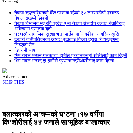
Trending:
नेकपा सुदूरपश्चिमको बैँक खातामा रहेको ३० लाख रुपैयाँ प्रचण्ड–
नेपाल समूहले झिक्य‍ो
नेकपा विभाजन भए सँगै प्रदेश २ मा नेकपा संसदीय दलका नेताविरुद्ध
अविश्वास प्रस्ताव दर्ता
घर घरमै सामाजिक सुुरक्षा भत्ता पाउँदा बान्निगढीका नागरिक खुसि
ढकारी गाउँपालिकाका अध्यक्ष वुढालाई विप्लव द्रारा नि'यन्त्रणमा
लिईएको छैन
डिएसपी थापा
भिम रावल भन्छन् यसकारण हामीले प्रधानमन्त्री ओलीलाई काम दिएनौ
भिम रावल भन्छन् हो हामीले प्रधानमन्त्रीओलीलाई काम दिएनौ
Advertisement
SKIP THIS
बलात्कारको अ’चम्मको घ’टना :१७ वर्षीया
कि’शोरीलाई ४४ जनाले सा’मूहिक ब’लात्कार