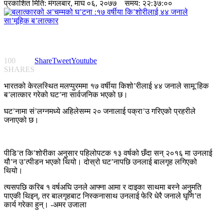
प्रकाशित मिति:
मंगलबार, माघ ०६, २०७७
समय: २२:३७:००
100
Share
Tweet
Youtube
SHARES
भारतको केरलस्थित मलप्पुरममा १७ वर्षीया किशो’रीलाई ४४ जनाले सामू’हिक
ब’लात्कार गरेको घट’ना सार्वजनिक भएको छ।
घट’नामा सं’लग्नमध्ये अहिलेसम्म २० जनालाई पक्रा’उ गरिएको प्रहरीले
जनाएको छ।
पीडि’त कि’शोरीका अनुसार पहिलोपटक १३ वर्षको छँदा सन् २०१६ मा उनलाई
यौ’न उ’त्पीडन भएको थियो। दोस्रो घट’नापछि उनलाई बालगृह लगिएको
थियो।
त्यसपछि करिब १ वर्षअघि उनले आफ्ना आमा र दाइका साथमा बस्ने अनुमति
पाएकी थिइन्, तर बालगृहबाट निस्कनासाथ उनलाई फेरि धेरै जनाले घृणि’त
कार्य गरेका हुन्। -अमर उजाला