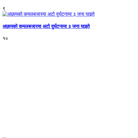
९
अछामको कमलबजारमा अटो दुर्घटनामा ३ जना घाइते
१०