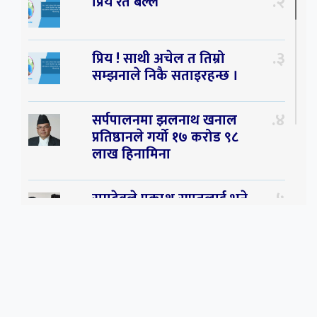
२
प्रिय रते बल्ल
३
प्रिय ! साथी अचेल त तिम्रो
सम्झनाले निकै सताइरहन्छ ।
४
सर्पपालनमा झलनाथ खनाल
प्रतिष्ठानले गर्यो १७ करोड ९८
लाख हिनामिना
५
रामदेवले प्रकाश सपुतलाई भने
सलमान, शाहरुख र आमिरभन्दा
पनि ठूलो स्टार
६
संघियता खारेज हुनसक्छ,
झलनाथ खनाल