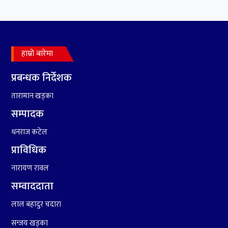
७
कृष्ण जन्माष्टमिको दिन जयगढमा
बृहत देउडा खेल हुँने
हाम्रो बारेमा
८
हामी पनि त उडाउछौ ।
प्रबन्धक निर्देशक
तारामान खड्का
९
कांग्रेसको १४ औं महाधिवेशनको
तयारी पुरा
सम्पादक
धनराज कटेल
१०
आर्थिक बर्ष २०७८÷२०७९ मा
प्राविधिक
आर्थिक बुद्धि दर ६.५ हुन सक्दैन ।
नारायण रावल
सम्वाददाता
लाल बहादुर चदारा
सन्जय खड्का