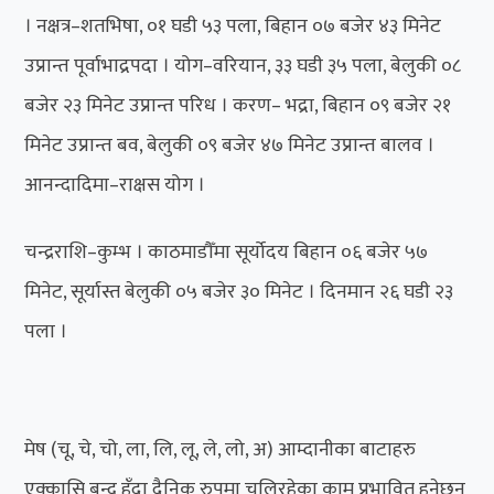
। नक्षत्र–शतभिषा, ०१ घडी ५३ पला, बिहान ०७ बजेर ४३ मिनेट
उप्रान्त पूर्वाभाद्रपदा । योग–वरियान, ३३ घडी ३५ पला, बेलुकी ०८
बजेर २३ मिनेट उप्रान्त परिध । करण– भद्रा, बिहान ०९ बजेर २१
मिनेट उप्रान्त बव, बेलुकी ०९ बजेर ४७ मिनेट उप्रान्त बालव ।
आनन्दादिमा–राक्षस योग ।
चन्द्रराशि–कुम्भ । काठमाडौँमा सूर्योदय बिहान ०६ बजेर ५७
मिनेट, सूर्यास्त बेलुकी ०५ बजेर ३० मिनेट । दिनमान २६ घडी २३
पला ।
मेष (चू, चे, चो, ला, लि, लू, ले, लो, अ) आम्दानीका बाटाहरु
एक्कासि बन्द हुँदा दैनिक रुपमा चलिरहेका काम प्रभावित हुनेछन्