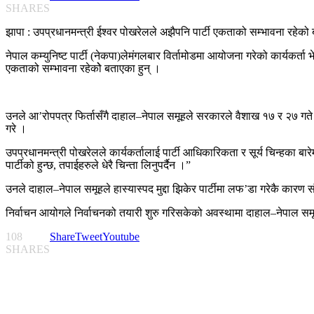
SHARES
झापा : उपप्रधानमन्त्री ईश्वर पोखरेलले अझैपनि पार्टी एकताको सम्भावना रहेक
नेपाल कम्युनिष्ट पार्टी (नेकपा)लेमंगलबार विर्तामोडमा आयोजना गरेको कार्यकर्त
एकताको सम्भावना रहेकोे बताएका हुन् ।
उनले आ’रोपपत्र फिर्तासँगै दाहाल–नेपाल समूहले सरकारले वैशाख १७ र २७ गते घो
गरे ।
उपप्रधानमन्त्री पोखरेलले कार्यकर्तालाई पार्टी आधिकारिकता र सूर्य चिन्हका बारे
पार्टीको हुन्छ, तपाईहरुले धेरै चिन्ता लिनुपर्दैन ।”
उनले दाहाल–नेपाल समूहले हास्यास्पद मुद्दा झिकेर पार्टीमा लफ’डा गरेकै कारण स
निर्वाचन आयोगले निर्वाचनको तयारी शुरु गरिसकेको अवस्थामा दाहाल–नेपाल सम
108
Share
Tweet
Youtube
SHARES