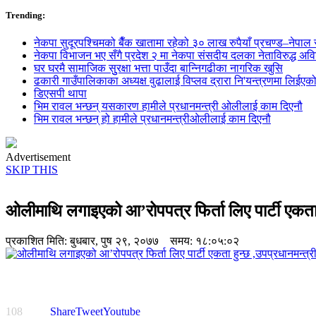
Trending:
नेकपा सुदूरपश्चिमको बैँक खातामा रहेको ३० लाख रुपैयाँ प्रचण्ड–नेपाल स
नेकपा विभाजन भए सँगै प्रदेश २ मा नेकपा संसदीय दलका नेताविरुद्ध अविश्
घर घरमै सामाजिक सुुरक्षा भत्ता पाउँदा बान्निगढीका नागरिक खुसि
ढकारी गाउँपालिकाका अध्यक्ष वुढालाई विप्लव द्रारा नि'यन्त्रणमा लिईएक
डिएसपी थापा
भिम रावल भन्छन् यसकारण हामीले प्रधानमन्त्री ओलीलाई काम दिएनौ
भिम रावल भन्छन् हो हामीले प्रधानमन्त्रीओलीलाई काम दिएनौ
Advertisement
SKIP THIS
ओलीमाथि लगाइएको आ’रोपपत्र फिर्ता लिए पार्टी एकता 
प्रकाशित मिति:
बुधबार, पुष २९, २०७७
समय: १८:०५:०२
108
Share
Tweet
Youtube