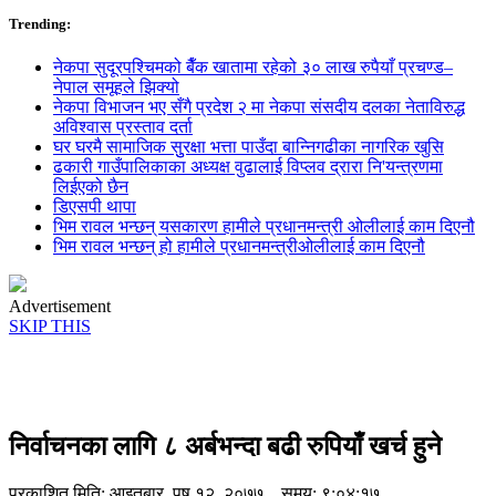
Trending:
नेकपा सुदूरपश्चिमको बैँक खातामा रहेको ३० लाख रुपैयाँ प्रचण्ड–
नेपाल समूहले झिक्य‍ो
नेकपा विभाजन भए सँगै प्रदेश २ मा नेकपा संसदीय दलका नेताविरुद्ध
अविश्वास प्रस्ताव दर्ता
घर घरमै सामाजिक सुुरक्षा भत्ता पाउँदा बान्निगढीका नागरिक खुसि
ढकारी गाउँपालिकाका अध्यक्ष वुढालाई विप्लव द्रारा नि'यन्त्रणमा
लिईएको छैन
डिएसपी थापा
भिम रावल भन्छन् यसकारण हामीले प्रधानमन्त्री ओलीलाई काम दिएनौ
भिम रावल भन्छन् हो हामीले प्रधानमन्त्रीओलीलाई काम दिएनौ
Advertisement
SKIP THIS
निर्वाचनका लागि ८ अर्बभन्दा बढी रुपियाँ खर्च हुने
प्रकाशित मिति:
आइतबार, पुष १२, २०७७
समय: ९:०४:१७