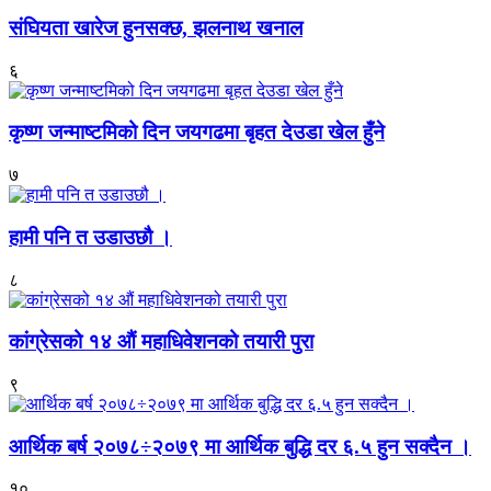
संघियता खारेज हुनसक्छ, झलनाथ खनाल
६
कृष्ण जन्माष्टमिको दिन जयगढमा बृहत देउडा खेल हुँने
७
हामी पनि त उडाउछौ ।
८
कांग्रेसको १४ औं महाधिवेशनको तयारी पुरा
९
आर्थिक बर्ष २०७८÷२०७९ मा आर्थिक बुद्धि दर ६.५ हुन सक्दैन ।
१०