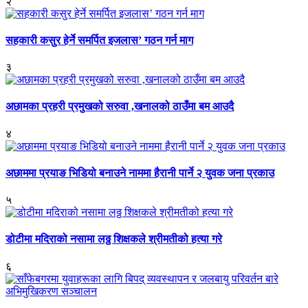
२
सहकारी कसुर हेर्ने समर्पित इजलास’ गठन गर्न माग
३
अछामका प्रहरी प्रमुखको सरुवा ,खनालको ठाउँमा बम आउदै
४
अछाममा प्रयाङ भिडियो बनाउने नाममा हैरानी पार्ने २ युवक जना प्रकाउ
५
डोटीमा मदिराको नसामा लठ्ठ शिक्षकले श्रीमतीको हत्या गरे
६