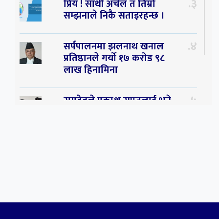
३
प्रिय ! साथी अचेल त तिम्रो
सम्झनाले निकै सताइरहन्छ ।
४
सर्पपालनमा झलनाथ खनाल
प्रतिष्ठानले गर्यो १७ करोड ९८
लाख हिनामिना
५
रामदेवले प्रकाश सपुतलाई भने
सलमान, शाहरुख र आमिरभन्दा
पनि ठूलो स्टार
६
संघियता खारेज हुनसक्छ,
झलनाथ खनाल
७
कृष्ण जन्माष्टमिको दिन जयगढमा
बृहत देउडा खेल हुँने