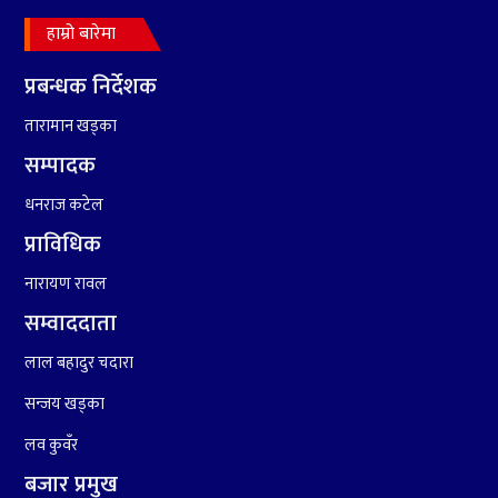
हाम्रो बारेमा
प्रबन्धक निर्देशक
तारामान खड्का
सम्पादक
८
हामी पनि त उडाउछौ ।
धनराज कटेल
प्राविधिक
९
नारायण रावल
कांग्रेसको १४ औं महाधिवेशनको
तयारी पुरा
सम्वाददाता
लाल बहादुर चदारा
१०
आर्थिक बर्ष २०७८÷२०७९ मा
सन्जय खड्का
आर्थिक बुद्धि दर ६.५ हुन सक्दैन ।
लव कुवँर
बजार प्रमुख