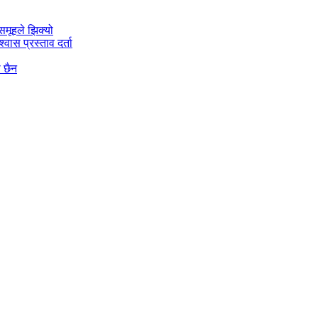
मूहले झिक्य‍ो
वास प्रस्ताव दर्ता
ो छैन