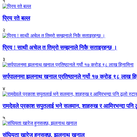
१
प्रिय रते बल्ल
२
प्रिय ! साथी अचेल त तिम्रो सम्झनाले निकै सताइरहन्छ ।
३
सर्पपालनमा झलनाथ खनाल प्रतिष्ठानले गर्यो १७ करोड ९८ लाख हि
४
रामदेवले प्रकाश सपुतलाई भने सलमान, शाहरुख र आमिरभन्दा पनि ठू
५
संघियता खारेज हुनसक्छ, झलनाथ खनाल