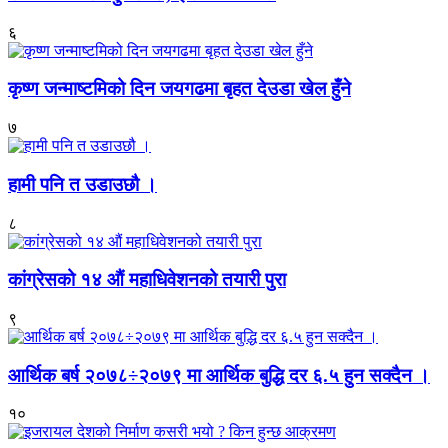
६
कृष्ण जन्माष्टमिको दिन जयगढमा बृहत देउडा खेल हुँने
७
हामी पनि त उडाउछौ ।
८
कांग्रेसको १४ औं महाधिवेशनको तयारी पुरा
९
आर्थिक बर्ष २०७८÷२०७९ मा आर्थिक बुद्धि दर ६.५ हुन सक्दैन ।
१०