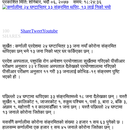
प्रकाशित मिति:
शनिबार, भदौ ०६, २०७७
समय: १८:२४:३६
100
Share
Tweet
Youtube
SHARES
सुर्खेत : कर्णाली प्रदेशमा २४ घण्टाभित्र ३३ जना नयाँ कोरोना संक्रमित
थपिएका छन् भने १३ जना निको भएर घर फर्किएका छन् ।
प्रदेश अस्पताल, पशुपंक्षि रोग अन्वेशण प्रयोगशाला सुर्खेतमा गरिएको पीसीआर
परीक्षण अनुसार २२ र जिल्ला अस्पताल दैलेखको प्रयोगशालामा गरिएको
पीसीआर परीक्षण अनुसार ११ गरी ३३ जनालाई कोभिड–१९ संक्रमण पुष्टि
भएको हो ।
पछिल्लो २४ घण्टामा थपिएका ३३ संक्रमितमध्ये १८ जना दैलेखका छन् । यस्तै
सुर्खेत १, कालिकोट १, जाजरकोट १, रुकुम पश्चिम १, पर्सा ३, बारा २, बाँके ३,
अछाम १, महोत्तरी १ र काठमाडौँका १ जना छन् । यस्तै पछिल्लो २४ घण्टामा
१३ जनाले कोरोना जितेका छन् ।
यससँगै कर्णालीमा कोरोना संक्रमितको संख्या २ हजार १ सय ६३ पुगेको छ ।
हालसम्म कर्णालीमा एक हजार ९ सय ४५ जनाले कोरोना जितेका छन् ।