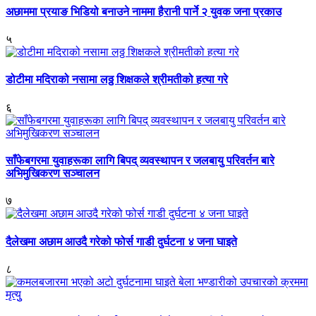
अछाममा प्रयाङ भिडियो बनाउने नाममा हैरानी पार्ने २ युवक जना प्रकाउ
५
डोटीमा मदिराको नसामा लठ्ठ शिक्षकले श्रीमतीको हत्या गरे
६
साँफेबगरमा युवाहरूका लागि बिपद् व्यवस्थापन र जलबायु परिवर्तन बारे
अभिमुखिकरण सञ्चालन
७
दैलेखमा अछाम आउदै गरेको फोर्स गाडी दुर्घटना ४ जना घाइते
८