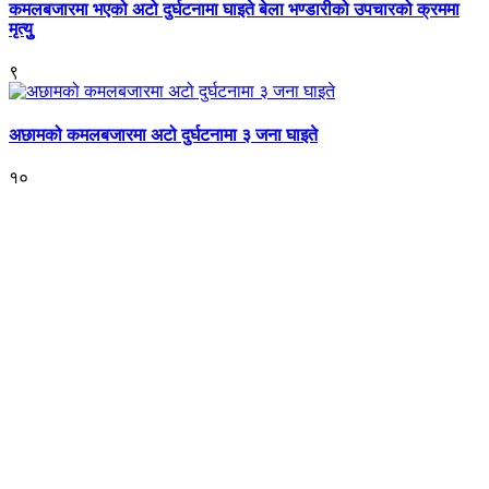
कमलबजारमा भएको अटो दुर्घटनामा घाइते बेला भण्डारीको उपचारको क्रममा
मृत्युु
९
अछामको कमलबजारमा अटो दुर्घटनामा ३ जना घाइते
१०