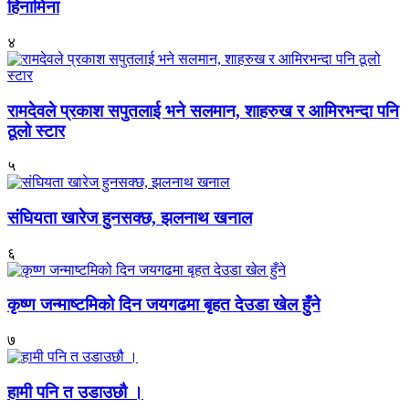
हिनामिना
४
रामदेवले प्रकाश सपुतलाई भने सलमान, शाहरुख र आमिरभन्दा पनि
ठूलो स्टार
५
संघियता खारेज हुनसक्छ, झलनाथ खनाल
६
कृष्ण जन्माष्टमिको दिन जयगढमा बृहत देउडा खेल हुँने
७
हामी पनि त उडाउछौ ।