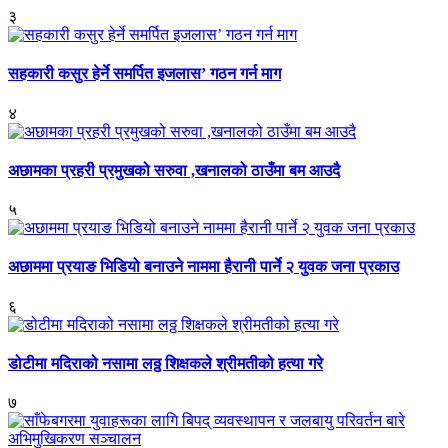
३
सहकारी कसुर हेर्ने समर्पित इजलास’ गठन गर्न माग
४
अछामका प्रहरी प्रमुखको सरुवा ,खनालको ठाउँमा बम आउदै
५
अछाममा प्रयाङ भिडियो बनाउने नाममा हैरानी पार्ने २ युवक जना प्रकाउ
६
डोटीमा मदिराको नसामा लठ्ठ शिक्षकले श्रीमतीको हत्या गरे
७