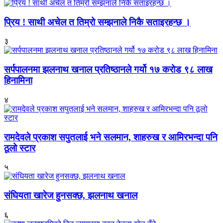
प्रिय ! साथी अचेल त तिम्रो सम्झनाले निकै सताइरहन्छ ।
३
सर्पपालनमा झलनाथ खनाल प्रतिष्ठानले गर्यो १७ करोड ९८ लाख
हिनामिना
४
रामदेवले प्रकाश सपुतलाई भने सलमान, शाहरुख र आमिरभन्दा पनि
ठूलो स्टार
५
संघियता खारेज हुनसक्छ, झलनाथ खनाल
६