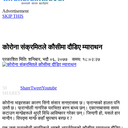
Advertisement
SKIP THIS
कोरोना संक्रमितले कौसीमा दौडिए म्याराथन
प्रकाशित मिति:
शनिबार, भदौ ०६, २०७७
समय: १८:०२:२७
50
Share
Tweet
Youtube
SHARES
कोरोना भाइरसका कारण सिंगो संसार सन्त्रासमा छ। फ्रान्सको हालत पनि
उस्तै छ। फ्रान्सेली नागरिक घरभित्र बस्न बाध्य छन्। एकान्तबासमा समय
कटाउन मान्छेहरूले थुप्रै विधि आविष्कार गरेका छन्। जिन्दगी हो, यसले हार
मान्दैन। विपद्मा मान्छे कहाँ चुपचाप बस्छ र ?
एक जना फ्रान्सेली नागरिकले आफ्नो अपार्टमेन्टको कौसीमा म्याराथन दौडिए।