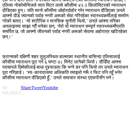
एलिसा नोकोमोभिजले सात मिटर लामो कौसीमा ४२.२ किलोमिटरको म्याराथन
दौडिएका हुन्। यति सानो कौसीमा ओहोरदोहोर गरेर म्याराथन दौडिएका उनले
आफ्नो दौड ज्यानको पर्वाह नगरी अरूको सेवा गरिरहेका स्वास्थ्यकर्मीलाई समर्पण
गरेको बताए। ‘यो शारीरिक र मानसिक चुनौती थियो,’ उनले आफ्ना तस्बिर
अनलाइनमा साझा गर्दै भनेका छन्, ‘मेरो यो म्याराथन सम्पूर्ण स्वास्थ्यकर्मीप्रति
समर्पित छ, जो आफ्नो जीवनको पर्वाह नगरी अरूको सेवामा अहोरात्र खटिरहेका
छन्।’
फ्रान्सको दक्षिणी शहर तुलुजस्थित बाल्माका स्थानीय बासिन्दा एलिसालाई
कौसीमा म्याराथन पूरा गर्न ६ घण्टा ४८ मिनेट लागेको थियो। दौडिँदा आफ्ना
पदचापले छिमेकीलाई बाधा पु¥याउला कि भन्ने डर पनि थियो तर उनले म्याराथन
पूरा गरिछाडे। ‘स्व–कारावासमा अलिकति रमाइलो गरूँ र फिट पनि रहूँ भनेर
कौसीमा म्याराथन दौडिएको हुँ,’ उनले समाचार संस्था एएफपीसँग भने।
50
Share
Tweet
Youtube
SHARES