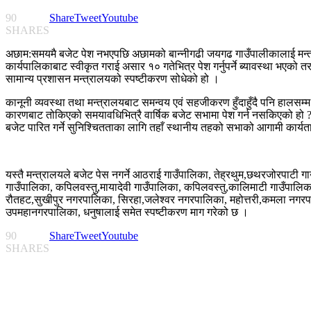
90
Share
Tweet
Youtube
SHARES
अछाम:समयमै बजेट पेश नभएपछि अछामको बान्नीगढी जयगढ गाउँपालीकालाई मन्त
कार्यपालिकाबाट स्वीकृत गराई असार १० गतेभित्र पेश गर्नुपर्ने ब्यावस्था भए
सामान्य प्रशासन मन्त्रालयको स्पष्टीकरण सोधेको हो ।
कानूनी व्यवस्था तथा मन्त्रालयबाट समन्वय एवं सहजीकरण हुँदाहुँदै पनि हालसम
कारणबाट तोकिएको समयावधिभित्रै वार्षिक बजेट सभामा पेश गर्न नसकिएको हो ? स
बजेट पारित गर्ने सुनिश्चितताका लागि तहाँ स्थानीय तहको सभाको आगामी कार्यत
यस्तै मन्त्रालयले बजेट पेस नगर्ने आठराई गाउँपालिका, तेह्रथुम,छथरजोरपाटी गा
गाउँपालिका, कपिलवस्तु,मायादेवी गाउँपालिका, कपिलवस्तु,कालिमाटी गाउँपालिक
रौतहट,सुखीपुर नगरपालिका, सिरहा,जलेश्वर नगरपालिका, महोत्तरी,कमला नगर
उपमहानगरपालिका, धनुषालाई समेत स्पष्टीकरण माग गरेको छ ।
90
Share
Tweet
Youtube
SHARES