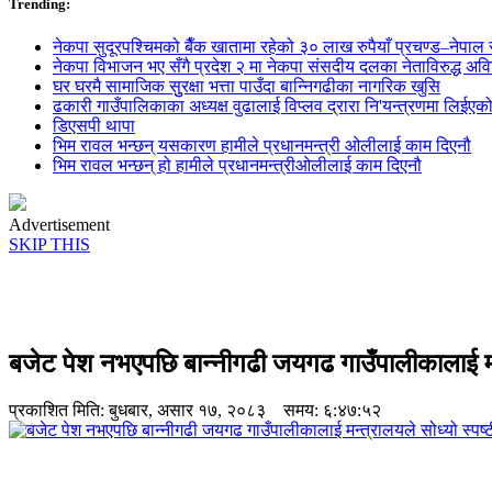
Trending:
नेकपा सुदूरपश्चिमको बैँक खातामा रहेको ३० लाख रुपैयाँ प्रचण्ड–नेपाल स
नेकपा विभाजन भए सँगै प्रदेश २ मा नेकपा संसदीय दलका नेताविरुद्ध अविश्
घर घरमै सामाजिक सुुरक्षा भत्ता पाउँदा बान्निगढीका नागरिक खुसि
ढकारी गाउँपालिकाका अध्यक्ष वुढालाई विप्लव द्रारा नि'यन्त्रणमा लिईएक
डिएसपी थापा
भिम रावल भन्छन् यसकारण हामीले प्रधानमन्त्री ओलीलाई काम दिएनौ
भिम रावल भन्छन् हो हामीले प्रधानमन्त्रीओलीलाई काम दिएनौ
Advertisement
SKIP THIS
बजेट पेश नभएपछि बान्नीगढी जयगढ गाउँपालीकालाई मन
प्रकाशित मिति:
बुधबार, असार १७, २०८३
समय: ६:४७:५२