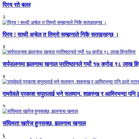
प्रिय रते बल्ल
२
प्रिय ! साथी अचेल त तिम्रो सम्झनाले निकै सताइरहन्छ ।
३
सर्पपालनमा झलनाथ खनाल प्रतिष्ठानले गर्यो १७ करोड ९८ लाख हि
४
रामदेवले प्रकाश सपुतलाई भने सलमान, शाहरुख र आमिरभन्दा पनि ठू
५
संघियता खारेज हुनसक्छ, झलनाथ खनाल
६