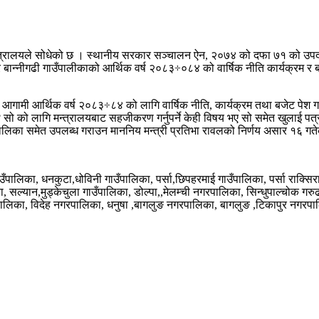
्रालयले सोधेको छ । स्थानीय सरकार सञ्चालन ऐन, २०७४ को दफा ७१ को उपदफा 
को तर बान्नीगढी गाउँपालीकाको आर्थिक वर्ष २०८३÷०८४ को वार्षिक नीति कार्यक्रम
्म आगामी आर्थिक वर्ष २०८३÷८४ को लागि वार्षिक नीति, कार्यक्रम तथा बजेट पेश ग
ो को लागि मन्त्रालयबाट सहजीकरण गर्नुपर्ने केही विषय भए सो समेत खुलाई पत्र 
ालिका समेत उपलब्ध गराउन माननिय मन्त्री प्रतिभा रावलको निर्णय असार १६ गतेक
उँपालिका, धनकुटा,धोविनी गाउँपालिका, पर्सा,छिपहरमाई गाउँपालिका, पर्सा राक्सि
ा, सल्यान,मुड्केचुला गाउँपालिका, डोल्पा,,मेलम्ची नगरपालिका, सिन्धुपाल्चो
पालिका, विदेह नगरपालिका, धनुषा ,बागलुङ नगरपालिका, बागलुङ ,टिकापुर नगर