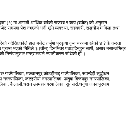
(१) मा आगामी आर्थिक वर्षको राजश्व र व्यय (बजेट) को अनुमान
 र बजेट समयमा पेश नभएको भनी भूमि व्यवस्था, सहकारी, सङ्घीय मामिला तथा
रेको नदेखिएकोले हाल बजेट तर्जुमा प्रकृया कुन चरणमा रहेको छ ? के कस्ता
प्राप्त भएको मितिले ३ (तीन) दिनभित्र पठाइदिनुहुन साथै, असार मसान्तभित्र
ो निर्णयानुसार मन्त्रालयले स्पष्टीकरण सोधेको हो ।
राङ गाउँपालिका, मकवानपुर,कोटहीमाई गाउँपालिका, रूपन्देही सुद्धोधन
क गरुढा नगरपालिका, कटहरीया नगरपालिका, फतुवा विजयपुर नगरपालिका,
पालिका, कैलाली,धरान उपमहानगरपालिका, सुनसरी,धनुषा जनकपुरधाम