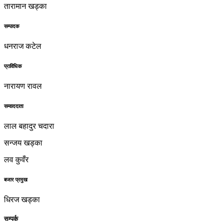
तारामान खड्का
सम्पादक
धनराज कटेल
प्राविधिक
नारायण रावल
सम्वाददाता
लाल बहादुर चदारा
सन्जय खड्का
लव कुवँर
बजार प्रमुख
धिरज खड्का
सम्पर्क