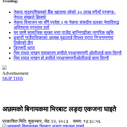
Trending:
नेकपा सुदूरपश्चिमको बैँक खातामा रहेको ३० लाख रुपैयाँ प्रचण्ड–
नेपाल समूहले झिक्य‍ो
नेकपा विभाजन भए सँगै प्रदेश २ मा नेकपा संसदीय दलका नेताविरुद्ध
अविश्वास प्रस्ताव दर्ता
घर घरमै सामाजिक सुुरक्षा भत्ता पाउँदा बान्निगढीका नागरिक खुसि
ढकारी गाउँपालिकाका अध्यक्ष वुढालाई विप्लव द्रारा नि'यन्त्रणमा
लिईएको छैन
डिएसपी थापा
भिम रावल भन्छन् यसकारण हामीले प्रधानमन्त्री ओलीलाई काम दिएनौ
भिम रावल भन्छन् हो हामीले प्रधानमन्त्रीओलीलाई काम दिएनौ
Advertisement
SKIP THIS
अछामको बिनायकमा भिरबाट लड्दा एकजना घाइते
प्रकाशित मिति:
शुक्रबार, जेठ २२, २०८३
समय: १३:३८:५६