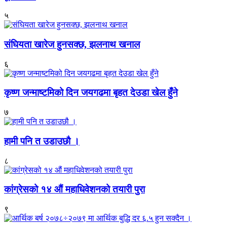
५
संघियता खारेज हुनसक्छ, झलनाथ खनाल
६
कृष्ण जन्माष्टमिको दिन जयगढमा बृहत देउडा खेल हुँने
७
हामी पनि त उडाउछौ ।
८
कांग्रेसको १४ औं महाधिवेशनको तयारी पुरा
९