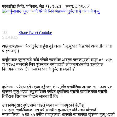
प्रकाशित मिति:
शनिबार, जेठ १६, २०८३
समय: ८:२९:००
100
Share
Tweet
Youtube
SHARES
अछाम:अछाममा जिप दुर्घटना हुँदा दुई जनाको मृत्यु भएको छ भने अन्य तीन जना
घाइते छन् ।
दार्चुलाबाट जुम्लातर्फ जाँदै गरेको सल्लोक आश्रम जनकपुरको बाप्र ०१–०२७
च २२७७ नम्बरको जिप शुक्रबार मध्यपहाडी लोकमार्गअन्तर्गत पञ्चदेवल
विनायक नगरपालिका–४ मा भएको दुर्घटना भएको हो।
दुर्घटनामा परेर घाइते भएका दुई जनाको सुर्खेत प्रादेशिक अस्पतालमा उपचारका
क्रममा मृत्यु भएको सुदूरपश्चिम प्रदेश ट्राफिक प्रहरी कार्यालयका प्रहरी
निरीक्षक सिताराम विष्टले जानकारी दिए ।
उनकाअनुसार दुर्घटनामा घाइते भएका मकवानपुरको हेटौंडा
उपमहानगरपालिकाका ४१ वर्षीय नवीन तुलाधर र बर्दियाको बाँसगढी
नगरपालिका–५ का ४५ वर्षीय रामप्रकाश थारुको उपचारका क्रममा मृत्यु भएको