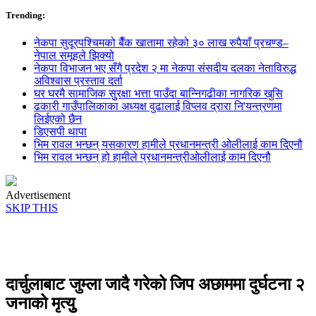
Trending:
नेकपा सुदूरपश्चिमको बैँक खातामा रहेको ३० लाख रुपैयाँ प्रचण्ड–
नेपाल समूहले झिक्य‍ो
नेकपा विभाजन भए सँगै प्रदेश २ मा नेकपा संसदीय दलका नेताविरुद्ध
अविश्वास प्रस्ताव दर्ता
घर घरमै सामाजिक सुुरक्षा भत्ता पाउँदा बान्निगढीका नागरिक खुसि
ढकारी गाउँपालिकाका अध्यक्ष वुढालाई विप्लव द्रारा नि'यन्त्रणमा
लिईएको छैन
डिएसपी थापा
भिम रावल भन्छन् यसकारण हामीले प्रधानमन्त्री ओलीलाई काम दिएनौ
भिम रावल भन्छन् हो हामीले प्रधानमन्त्रीओलीलाई काम दिएनौ
Advertisement
SKIP THIS
दार्चुलाबाट जुम्ला जादै गरेको जिप अछाममा दुर्घटना २
जनाको मृत्युु