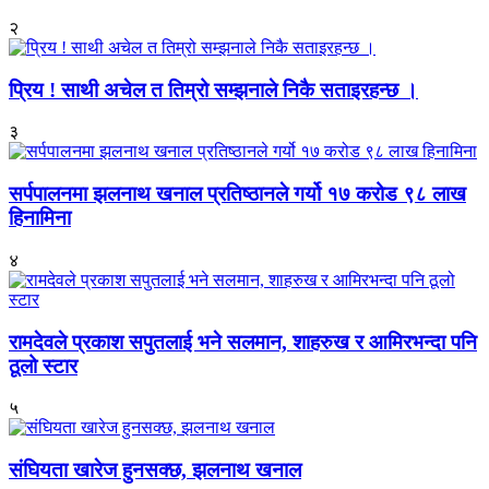
२
प्रिय ! साथी अचेल त तिम्रो सम्झनाले निकै सताइरहन्छ ।
३
सर्पपालनमा झलनाथ खनाल प्रतिष्ठानले गर्यो १७ करोड ९८ लाख
हिनामिना
४
रामदेवले प्रकाश सपुतलाई भने सलमान, शाहरुख र आमिरभन्दा पनि
ठूलो स्टार
५
संघियता खारेज हुनसक्छ, झलनाथ खनाल