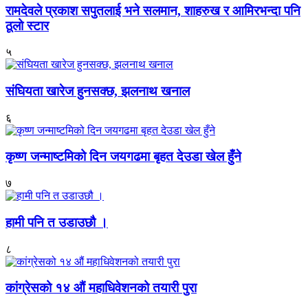
रामदेवले प्रकाश सपुतलाई भने सलमान, शाहरुख र आमिरभन्दा पनि
ठूलो स्टार
५
संघियता खारेज हुनसक्छ, झलनाथ खनाल
६
कृष्ण जन्माष्टमिको दिन जयगढमा बृहत देउडा खेल हुँने
७
हामी पनि त उडाउछौ ।
८
कांग्रेसको १४ औं महाधिवेशनको तयारी पुरा