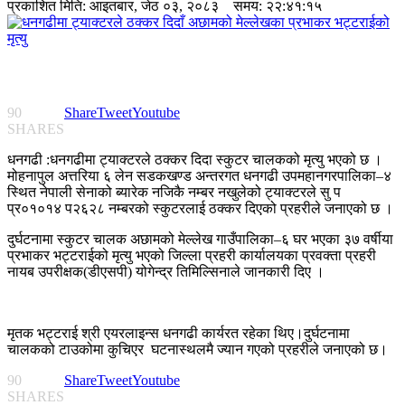
प्रकाशित मिति:
आइतबार, जेठ ०३, २०८३
समय: २२:४१:१५
90
Share
Tweet
Youtube
SHARES
धनगढी :धनगढीमा ट्याक्टरले ठक्कर दिदा स्कुटर चालकको मृत्यु भएको छ ।
मोहनापुल अत्तरिया ६ लेन सडकखण्ड अन्तरगत धनगढी उपमहानगरपालिका–४
स्थित नेपाली सेनाको ब्यारेक नजिकै नम्बर नखुलेको ट्याक्टरले सु प
प्र०१०१४ प२६२८ नम्बरको स्कुटरलाई ठक्कर दिएको प्रहरीले जनाएको छ ।
दुर्घटनामा स्कुटर चालक अछामको मेल्लेख गाउँपालिका–६ घर भएका ३७ वर्षीया
प्रभाकर भट्टराईको मृत्यु भएको जिल्ला प्रहरी कार्यालयका प्रवक्ता प्रहरी
नायब उपरीक्षक(डीएसपी) योगेन्द्र तिमिल्सिनाले जानकारी दिए ।
मृतक भट्टराई श्री एयरलाइन्स धनगढी कार्यरत रहेका थिए।दुर्घटनामा
चालकको टाउकोमा कुचिएर घटनास्थलमै ज्यान गएको प्रहरीले जनाएको छ।
90
Share
Tweet
Youtube
SHARES