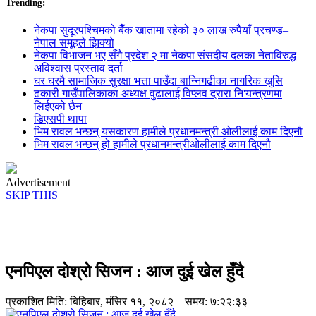
Trending:
नेकपा सुदूरपश्चिमको बैँक खातामा रहेको ३० लाख रुपैयाँ प्रचण्ड–
नेपाल समूहले झिक्य‍ो
नेकपा विभाजन भए सँगै प्रदेश २ मा नेकपा संसदीय दलका नेताविरुद्ध
अविश्वास प्रस्ताव दर्ता
घर घरमै सामाजिक सुुरक्षा भत्ता पाउँदा बान्निगढीका नागरिक खुसि
ढकारी गाउँपालिकाका अध्यक्ष वुढालाई विप्लव द्रारा नि'यन्त्रणमा
लिईएको छैन
डिएसपी थापा
भिम रावल भन्छन् यसकारण हामीले प्रधानमन्त्री ओलीलाई काम दिएनौ
भिम रावल भन्छन् हो हामीले प्रधानमन्त्रीओलीलाई काम दिएनौ
Advertisement
SKIP THIS
एनपिएल दोश्रो सिजन : आज दुई खेल हुँदै
प्रकाशित मिति:
बिहिबार, मंसिर ११, २०८२
समय: ७:२२:३३