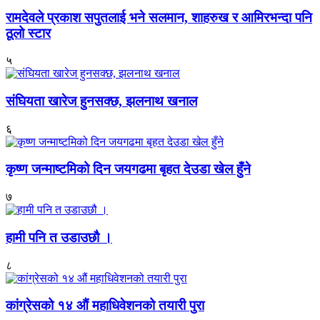
रामदेवले प्रकाश सपुतलाई भने सलमान, शाहरुख र आमिरभन्दा पनि
ठूलो स्टार
५
संघियता खारेज हुनसक्छ, झलनाथ खनाल
६
कृष्ण जन्माष्टमिको दिन जयगढमा बृहत देउडा खेल हुँने
७
हामी पनि त उडाउछौ ।
८
कांग्रेसको १४ औं महाधिवेशनको तयारी पुरा