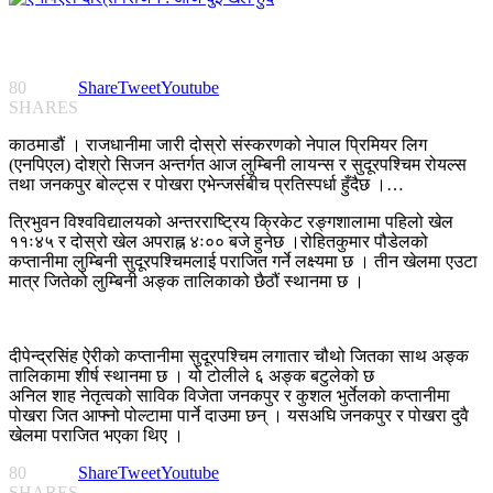
80
Share
Tweet
Youtube
SHARES
काठमाडौं । राजधानीमा जारी दोस्रो संस्करणको नेपाल प्रिमियर लिग
(एनपिएल) दोश्रो सिजन अन्तर्गत आज लुम्बिनी लायन्स र सुदूरपश्चिम रोयल्स
तथा जनकपुर बोल्ट्स र पोखरा एभेन्जर्सबीच प्रतिस्पर्धा हुँदैछ ।…
त्रिभुवन विश्वविद्यालयको अन्तरराष्ट्रिय क्रिकेट रङ्गशालामा पहिलो खेल
११ः४५ र दोस्रो खेल अपराह्न ४ः०० बजे हुनेछ ।रोहितकुमार पौडेलको
कप्तानीमा लुम्बिनी सुदूरपश्चिमलाई पराजित गर्ने लक्ष्यमा छ । तीन खेलमा एउटा
मात्र जितेको लुम्बिनी अङ्क तालिकाको छैठौं स्थानमा छ ।
दीपेन्द्रसिंह ऐरीको कप्तानीमा सुदूरपश्चिम लगातार चौथो जितका साथ अङ्क
तालिकामा शीर्ष स्थानमा छ । यो टोलीले ६ अङ्क बटुलेको छ
अनिल शाह नेतृत्वको साविक विजेता जनकपुर र कुशल भुर्तेलको कप्तानीमा
पोखरा जित आफ्नो पोल्टामा पार्ने दाउमा छन् । यसअघि जनकपुर र पोखरा दुवै
खेलमा पराजित भएका थिए ।
80
Share
Tweet
Youtube
SHARES