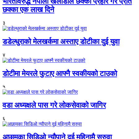
भारतविरुद्ध नेपाली खेलाडीले छक्का प्रहार गरे प्रति
छक्का एक लाख दिने
३
डडेल्धुराको मेलखर्कमा अस्ताए डोटीका दुई युवा
४
डोटीमा मेयरले फुटाए आफ्नै स्वकीयको टाउको
५
वडा अध्यक्षले पास गरे लोकसेवाको जागिर
६
अछामका सिडिओ न्यौपाने दुई महिनामै सरुवा