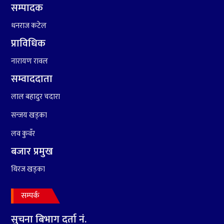
सम्पादक
धनराज कटेल
प्राविधिक
नारायण रावल
सम्वाददाता
लाल बहादुर चदारा
सन्जय खड्का
लव कुवँर
बजार प्रमुख
धिरज खड्का
सम्पर्क
सुचना बिभाग दर्ता नं.