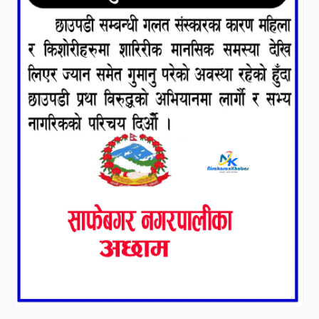
७
कृष्ण जन्माष्टमिको दिन जयगढमा
बृहत देउडा खेल हुँने
८
हामी पनि त उडाउछौ ।
९
कांग्रेसको १४ औं महाधिवेशनको
तयारी पुरा
१०
आर्थिक बर्ष २०७८÷२०७९ मा
आर्थिक बुद्धि दर ६.५ हुन सक्दैन ।