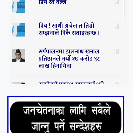
२
प्रिय रते बल्ल
३
प्रिय ! साथी अचेल त तिम्रो
सम्झनाले निकै सताइरहन्छ ।
४
सर्पपालनमा झलनाथ खनाल
प्रतिष्ठानले गर्यो १७ करोड ९८
लाख हिनामिना
५
रामदेवले प्रकाश सपुतलाई भने
सलमान, शाहरुख र आमिरभन्दा
पनि ठूलो स्टार
६
संघियता खारेज हुनसक्छ,
झलनाथ खनाल