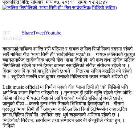
प्रकाशित मिति:
सोमबार, माघ ०७, २०८१
समय: १२:२६:४९
207
Share
Tweet
Youtube
SHARES
काठमाडौं:गायिका शान्ति श्री परियार र गायक ललित सिर्पालिका स्वरमा रहेको
सारै मार्मिक गीत ‘माया तिमी हौ’ सार्वजनिक भएको छ । गायक ललितको युट्युब
च्यानलमार्फत सार्वजनिक भएको गीत ‘माया तिमी हौ’ को शब्द तथा संगीत ललित
सिर्पालिको रहेको छ भने हेमन्त कान्छा रसाईलिको संगीत संयोजन रहेको छ ।
गितमा रत्न बि क को बासुरि रहेको छ भने । गितारमा संजिब बराईलि को रहेको
छ । स्टुडियो मारुनि बाट कुमार रानाको मिक्सिङमा तयार भयको अडियो हो ।
Lalit music official मा निर्माण भएको गीत ‘माया तिमी हौ ’को भिडियो पनि
अर्गानिक रुपमा निर्माण गरिएको छ ।-मुनामदन झै हासि खुसि रहेको प्रेम जोडि
बिहेमा परिणत भै यउटा पैसाको लागि आफ्नो गर्बवति बुडिलाई यक्लै छाडेर
जानुको पीडा – कस्तो हुन्छ भनेर गितको भिडियोमा देखाईयको छ। गीतमा
प्रस्तुत ‘माया तिमी हौ ’ आयुस्मा कार्कि,ललित सिर्पालि,भिमसेन दाहाल,देिप
हमाल,दिलिप सिर्पालि ,प्रमिला राइ, धुर्ब खड्काको अभिनय रहेको छ ।
भिडियोको निर्देशन, छायाँकन तथा सम्पादन आर बी सेन्चुरीले गरेका हुन् ।
भिडियो