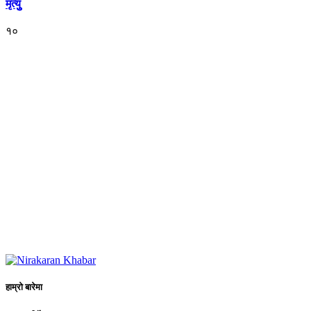
मृत्युु
१०
हाम्रो बारेमा