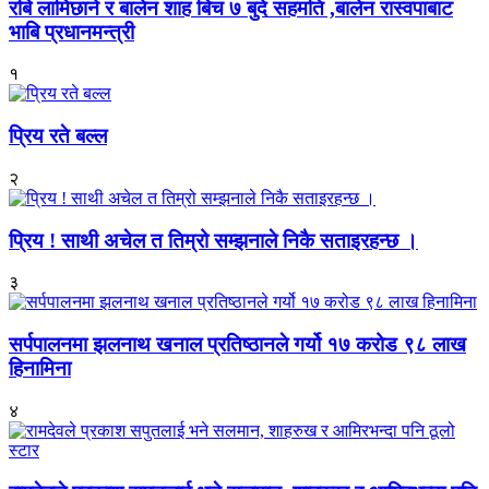
रबि लामिछाने र बालेन शाह बिच ७ बुदे सहमति ,बालेन रास्वपाबाट
भाबि प्रधानमन्त्री
१
प्रिय रते बल्ल
२
प्रिय ! साथी अचेल त तिम्रो सम्झनाले निकै सताइरहन्छ ।
३
सर्पपालनमा झलनाथ खनाल प्रतिष्ठानले गर्यो १७ करोड ९८ लाख
हिनामिना
४