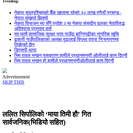
Trending:
नेकपा सुदूरपश्चिमको बैँक खातामा रहेको ३० लाख रुपैयाँ प्रचण्ड–
नेपाल समूहले झिक्य‍ो
नेकपा विभाजन भए सँगै प्रदेश २ मा नेकपा संसदीय दलका नेताविरुद्ध
अविश्वास प्रस्ताव दर्ता
घर घरमै सामाजिक सुुरक्षा भत्ता पाउँदा बान्निगढीका नागरिक खुसि
ढकारी गाउँपालिकाका अध्यक्ष वुढालाई विप्लव द्रारा नि'यन्त्रणमा
लिईएको छैन
डिएसपी थापा
भिम रावल भन्छन् यसकारण हामीले प्रधानमन्त्री ओलीलाई काम दिएनौ
भिम रावल भन्छन् हो हामीले प्रधानमन्त्रीओलीलाई काम दिएनौ
Advertisement
SKIP THIS
ललित सिर्पालिको ‘माया तिमी हौ’ गित
सार्वजनिक(भिडियो सहित)