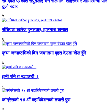
रामदेवले प्रकाश सपुतलाई भने सलमान, शाहरुख र आमिरभन्दा पनि
ठूलो स्टार
५
संघियता खारेज हुनसक्छ, झलनाथ खनाल
६
कृष्ण जन्माष्टमिको दिन जयगढमा बृहत देउडा खेल हुँने
७
हामी पनि त उडाउछौ ।
८
कांग्रेसको १४ औं महाधिवेशनको तयारी पुरा
९