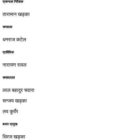
प्रबन्धक निर्देशक
तारामान खड्का
सम्पादक
धनराज कटेल
प्राविधिक
नारायण रावल
सम्वाददाता
लाल बहादुर चदारा
सन्जय खड्का
लव कुवँर
बजार प्रमुख
धिरज खड्का