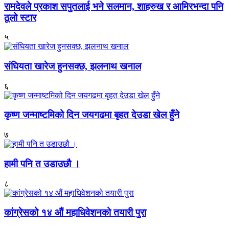
रामदेवले प्रकाश सपुतलाई भने सलमान, शाहरुख र आमिरभन्दा पनि
ठूलो स्टार
५
संघियता खारेज हुनसक्छ, झलनाथ खनाल
६
कृष्ण जन्माष्टमिको दिन जयगढमा बृहत देउडा खेल हुँने
७
हामी पनि त उडाउछौ ।
८
कांग्रेसको १४ औं महाधिवेशनको तयारी पुरा