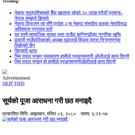
Trending:
नेकपा सुदूरपश्चिमको बैँक खातामा रहेको ३० लाख रुपैयाँ प्रचण्ड–
नेपाल समूहले झिक्य‍ो
नेकपा विभाजन भए सँगै प्रदेश २ मा नेकपा संसदीय दलका नेताविरुद्ध
अविश्वास प्रस्ताव दर्ता
घर घरमै सामाजिक सुुरक्षा भत्ता पाउँदा बान्निगढीका नागरिक खुसि
ढकारी गाउँपालिकाका अध्यक्ष वुढालाई विप्लव द्रारा नि'यन्त्रणमा
लिईएको छैन
डिएसपी थापा
भिम रावल भन्छन् यसकारण हामीले प्रधानमन्त्री ओलीलाई काम दिएनौ
भिम रावल भन्छन् हो हामीले प्रधानमन्त्रीओलीलाई काम दिएनौ
Advertisement
SKIP THIS
सूर्यको पूजा आराधना गरी छठ मनाइदै
प्रकाशित मिति:
आइतबार, मंसिर ०३, २०८०
समय: ६:२९:५७