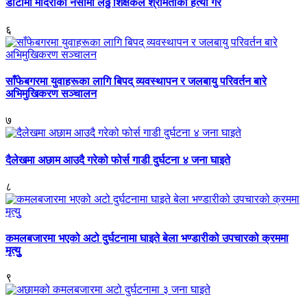
डोटीमा मदिराको नसामा लठ्ठ शिक्षकले श्रीमतीको हत्या गरे
६
साँफेबगरमा युवाहरूका लागि बिपद् व्यवस्थापन र जलबायु परिवर्तन बारे
अभिमुखिकरण सञ्चालन
७
दैलेखमा अछाम आउदै गरेको फोर्स गाडी दुर्घटना ४ जना घाइते
८
कमलबजारमा भएको अटो दुर्घटनामा घाइते बेला भण्डारीको उपचारको क्रममा
मृत्युु
९