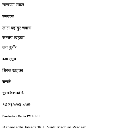
नारायण रावल
सम्वाददाता
लाल बहादुर चदारा
सन्जय खड्का
लव कुवँर
बजार प्रमुख
धिरज खड्का
सम्पर्क
सुचना बिभाग दर्ता नं.
१७२९/०७६-०७७
Bardadevi Media PVT. Ltd
Bannigadhi Jayagadh-1, Sudurpachim Pradesh