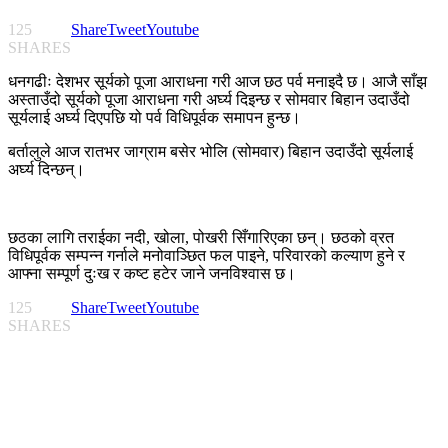
125
Share
Tweet
Youtube
SHARES
धनगढीः देशभर सूर्यको पूजा आराधना गरी आज छठ पर्व मनाइदै छ। आजै साँझ
अस्ताउँदो सूर्यको पूजा आराधना गरी अर्घ्य दिइन्छ र सोमवार बिहान उदाउँदो
सूर्यलाई अर्घ्य दिएपछि यो पर्व विधिपूर्वक समापन हुन्छ।
बर्तालुले आज रातभर जाग्राम बसेर भोलि (सोमवार) बिहान उदाउँदो सूर्यलाई
अर्घ्य दिन्छन्।
छठका लागि तराईका नदी, खोला, पोखरी सिँगारिएका छन्। छठको व्रत
विधिपूर्वक सम्पन्न गर्नाले मनोवाञ्छित फल पाइने, परिवारको कल्याण हुने र
आफ्ना सम्पूर्ण दुःख र कष्ट हटेर जाने जनविश्वास छ।
125
Share
Tweet
Youtube
SHARES