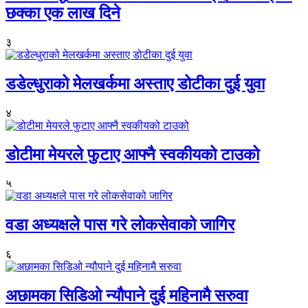
छक्का एक लाख दिने
३
डडेल्धुराको मेलखर्कमा अस्ताए डोटीका दुई युवा
४
डोटीमा मेयरले फुटाए आफ्नै स्वकीयको टाउको
५
वडा अध्यक्षले पास गरे लोकसेवाको जागिर
६
अछामका सिडिओ न्यौपाने दुई महिनामै सरुवा