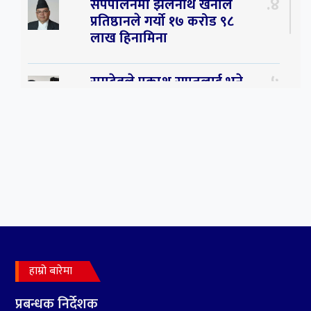
४
सर्पपालनमा झलनाथ खनाल
प्रतिष्ठानले गर्यो १७ करोड ९८
लाख हिनामिना
५
रामदेवले प्रकाश सपुतलाई भने
सलमान, शाहरुख र आमिरभन्दा
पनि ठूलो स्टार
६
संघियता खारेज हुनसक्छ,
झलनाथ खनाल
७
कृष्ण जन्माष्टमिको दिन जयगढमा
बृहत देउडा खेल हुँने
हाम्रो बारेमा
८
हामी पनि त उडाउछौ ।
प्रबन्धक निर्देशक