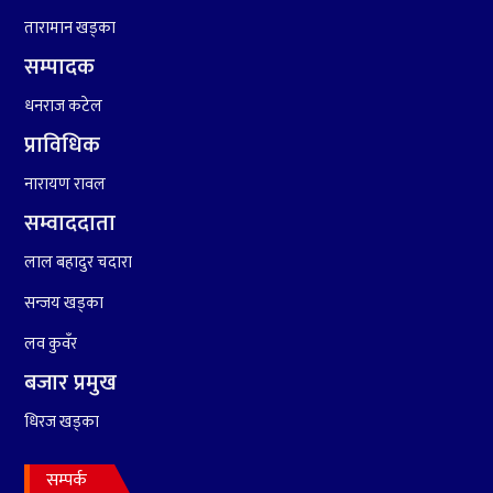
तारामान खड्का
सम्पादक
९
कांग्रेसको १४ औं महाधिवेशनको
धनराज कटेल
तयारी पुरा
प्राविधिक
नारायण रावल
१०
आर्थिक बर्ष २०७८÷२०७९ मा
सम्वाददाता
आर्थिक बुद्धि दर ६.५ हुन सक्दैन ।
लाल बहादुर चदारा
सन्जय खड्का
लव कुवँर
बजार प्रमुख
धिरज खड्का
सम्पर्क