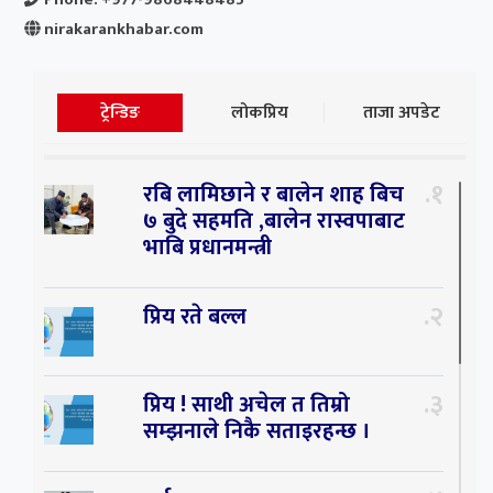
nirakarankhabar.com
ट्रेन्डिङ
लोकप्रिय
ताजा अपडेट
१
रबि लामिछाने र बालेन शाह बिच
७ बुदे सहमति ,बालेन रास्वपाबाट
भाबि प्रधानमन्त्री
२
प्रिय रते बल्ल
३
प्रिय ! साथी अचेल त तिम्रो
सम्झनाले निकै सताइरहन्छ ।