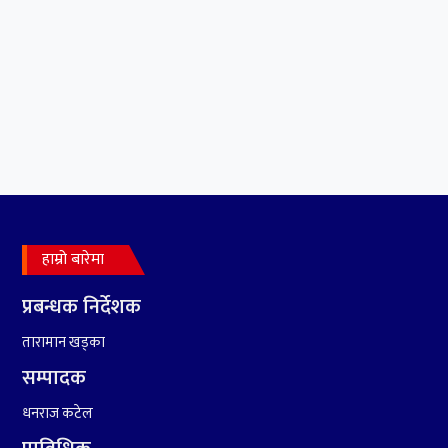
सलमान, शाहरुख र आमिरभन्दा
पनि ठूलो स्टार
६
संघियता खारेज हुनसक्छ,
झलनाथ खनाल
७
कृष्ण जन्माष्टमिको दिन जयगढमा
बृहत देउडा खेल हुँने
हाम्रो बारेमा
८
हामी पनि त उडाउछौ ।
प्रबन्धक निर्देशक
तारामान खड्का
९
कांग्रेसको १४ औं महाधिवेशनको
तयारी पुरा
सम्पादक
धनराज कटेल
१०
आर्थिक बर्ष २०७८÷२०७९ मा