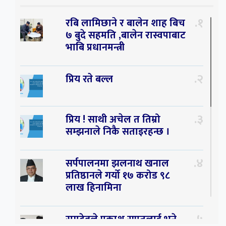
१
रबि लामिछाने र बालेन शाह बिच
७ बुदे सहमति ,बालेन रास्वपाबाट
भाबि प्रधानमन्त्री
२
प्रिय रते बल्ल
३
प्रिय ! साथी अचेल त तिम्रो
सम्झनाले निकै सताइरहन्छ ।
४
सर्पपालनमा झलनाथ खनाल
प्रतिष्ठानले गर्यो १७ करोड ९८
लाख हिनामिना
५
रामदेवले प्रकाश सपुतलाई भने