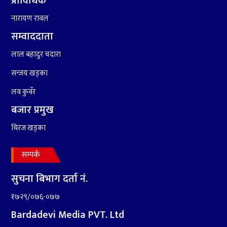
प्राविधिक
आर्थिक बुद्धि दर ६.५ हुन सक्दैन ।
नारायण रावल
सम्वाददाता
लाल बहादुर चदारा
सन्जय खड्का
लव कुवँर
बजार प्रमुख
धिरज खड्का
सम्पर्क
सुचना बिभाग दर्ता नं.
१७२९/०७६-०७७
Bardadevi Media PVT. Ltd