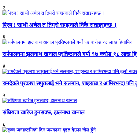
२
प्रिय ! साथी अचेल त तिम्रो सम्झनाले निकै सताइरहन्छ ।
३
सर्पपालनमा झलनाथ खनाल प्रतिष्ठानले गर्यो १७ करोड ९८ लाख हि
४
रामदेवले प्रकाश सपुतलाई भने सलमान, शाहरुख र आमिरभन्दा पनि ठू
५
संघियता खारेज हुनसक्छ, झलनाथ खनाल
६