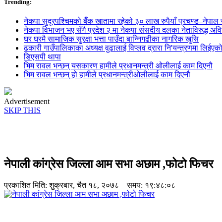
Trending:
नेकपा सुदूरपश्चिमको बैँक खातामा रहेको ३० लाख रुपैयाँ प्रचण्ड–नेपाल स
नेकपा विभाजन भए सँगै प्रदेश २ मा नेकपा संसदीय दलका नेताविरुद्ध अविश्
घर घरमै सामाजिक सुुरक्षा भत्ता पाउँदा बान्निगढीका नागरिक खुसि
ढकारी गाउँपालिकाका अध्यक्ष वुढालाई विप्लव द्रारा नि'यन्त्रणमा लिईएक
डिएसपी थापा
भिम रावल भन्छन् यसकारण हामीले प्रधानमन्त्री ओलीलाई काम दिएनौ
भिम रावल भन्छन् हो हामीले प्रधानमन्त्रीओलीलाई काम दिएनौ
Advertisement
SKIP THIS
नेपाली कांग्रेस जिल्ला आम सभा अछाम ,फोटो फिचर
प्रकाशित मिति:
शुक्रबार, चैत १८, २०७८
समय: १९:४८:०८