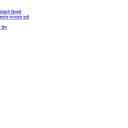
मूहले झिक्य‍ो
वास प्रस्ताव दर्ता
ो छैन