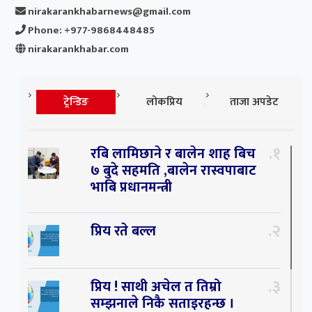
nirakarankhabarnews@gmail.com
Phone: +977-9868448485
nirakarankhabar.com
ट्रेन्डिङ
लोकप्रिय
ताजा अपडेट
१
रबि लामिछाने र बालेन शाह बिच
७ बुदे सहमति ,बालेन रास्वपाबाट
भाबि प्रधानमन्त्री
२
प्रिय रते बल्ल
३
प्रिय ! साथी अचेल त तिम्रो
सम्झनाले निकै सताइरहन्छ ।