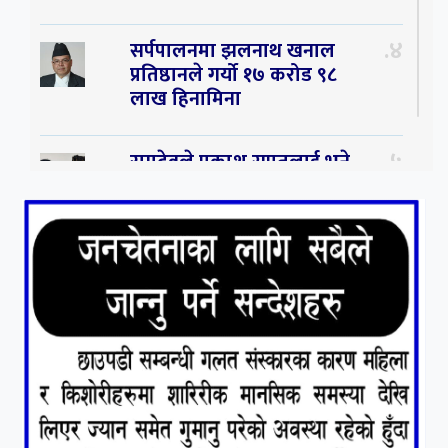
४
सर्पपालनमा झलनाथ खनाल
प्रतिष्ठानले गर्यो १७ करोड ९८
लाख हिनामिना
५
रामदेवले प्रकाश सपुतलाई भने
सलमान, शाहरुख र आमिरभन्दा
पनि ठूलो स्टार
६
संघियता खारेज हुनसक्छ,
झलनाथ खनाल
७
कृष्ण जन्माष्टमिको दिन जयगढमा
बृहत देउडा खेल हुँने
८
हामी पनि त उडाउछौ ।