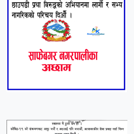
९
कांग्रेसको १४ औं महाधिवेशनको
तयारी पुरा
१०
आर्थिक बर्ष २०७८÷२०७९ मा
आर्थिक बुद्धि दर ६.५ हुन सक्दैन ।