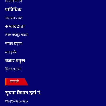
धनराज कटेल
प्राविधिक
नारायण रावल
सम्वाददाता
लाल बहादुर चदारा
सन्जय खड्का
लव कुवँर
बजार प्रमुख
धिरज खड्का
सम्पर्क
सुचना बिभाग दर्ता नं.
१७२९/०७६-०७७