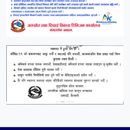
७
कृष्ण जन्माष्टमिको दिन जयगढमा
बृहत देउडा खेल हुँने
८
हामी पनि त उडाउछौ ।
९
कांग्रेसको १४ औं महाधिवेशनको
तयारी पुरा
१०
आर्थिक बर्ष २०७८÷२०७९ मा
आर्थिक बुद्धि दर ६.५ हुन सक्दैन ।