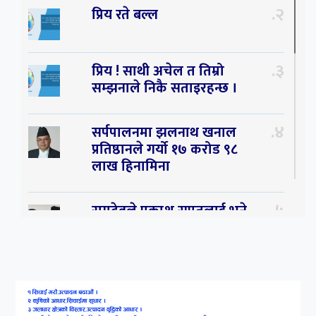
२
प्रिय रते बल्ल
३
प्रिय ! साथी अचेल त तिम्रो
सम्झनाले निकै सताइरहन्छ ।
४
सर्पपालनमा झलनाथ खनाल
प्रतिष्ठानले गर्यो १७ करोड ९८
लाख हिनामिना
५
रामदेवले प्रकाश सपुतलाई भने
सलमान, शाहरुख र आमिरभन्दा
पनि ठूलो स्टार
६
संघियता खारेज हुनसक्छ,
झलनाथ खनाल