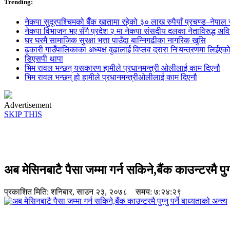
Trending:
नेकपा सुदूरपश्चिमको बैँक खातामा रहेको ३० लाख रुपैयाँ प्रचण्ड–नेपाल स
नेकपा विभाजन भए सँगै प्रदेश २ मा नेकपा संसदीय दलका नेताविरुद्ध अविश्
घर घरमै सामाजिक सुुरक्षा भत्ता पाउँदा बान्निगढीका नागरिक खुसि
ढकारी गाउँपालिकाका अध्यक्ष वुढालाई विप्लव द्रारा नि'यन्त्रणमा लिईएक
डिएसपी थापा
भिम रावल भन्छन् यसकारण हामीले प्रधानमन्त्री ओलीलाई काम दिएनौ
भिम रावल भन्छन् हो हामीले प्रधानमन्त्रीओलीलाई काम दिएनौ
Advertisement
SKIP THIS
अब मेसिनबाटै पैसा जम्मा गर्न सकिने,बैंक काउन्टरमै पुग्न
प्रकाशित मिति:
शनिबार, साउन २३, २०७८
समय: ७:२४:२९