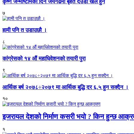
कृष्ण जन्माष्टमिको दिन जयगढमा बृहत देउडा खेल हुँने
७
हामी पनि त उडाउछौ ।
८
कांग्रेसको १४ औं महाधिवेशनको तयारी पुरा
९
आर्थिक बर्ष २०७८÷२०७९ मा आर्थिक बुद्धि दर ६.५ हुन सक्दैन ।
१०
इजरायल देशको निर्माण कसरी भयो ? किन हुन्छ आक्
१