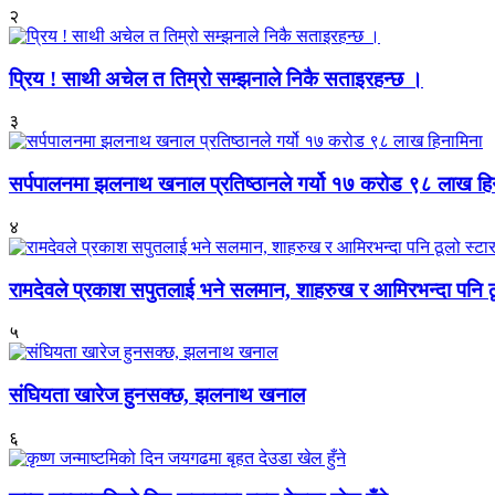
२
प्रिय ! साथी अचेल त तिम्रो सम्झनाले निकै सताइरहन्छ ।
३
सर्पपालनमा झलनाथ खनाल प्रतिष्ठानले गर्यो १७ करोड ९८ लाख हि
४
रामदेवले प्रकाश सपुतलाई भने सलमान, शाहरुख र आमिरभन्दा पनि ठू
५
संघियता खारेज हुनसक्छ, झलनाथ खनाल
६