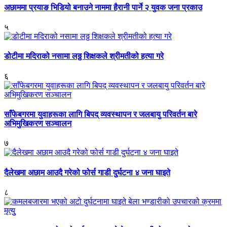
अछाममा प्रयाङ भिडियो बनाउने नाममा हैरानी पार्ने २ युवक जना प्रकाउ
५
डोटीमा मदिराको नसामा लठ्ठ शिक्षकले श्रीमतीको हत्या गरे
६
साँफेबगरमा युवाहरूका लागि बिपद् व्यवस्थापन र जलबायु परिवर्तन बारे
अभिमुखिकरण सञ्चालन
७
दैलेखमा अछाम आउदै गरेको फोर्स गाडी दुर्घटना ४ जना घाइते
८