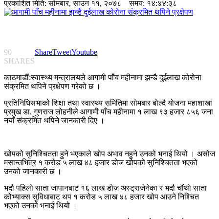
प्रकाशित मिति:
सोमबार, साउन ११, २०७८
समय: १४:४४:३८
90
Share
Tweet
Youtube
SHARES
काठमाडौं:स्वास्थ्य मन्त्रालयले आगामी पाँच महीनामा झन्डै दुईलाख कोरोना
संक्रमित थपिने प्रक्षेपण गरेको छ ।
प्रतिनिधिसभाको शिक्षा तथा स्वास्थ्य समितिमा सोमबार बोल्दै योजना महाशाखा
प्रमुख डा. गुणराज लोहनीले आगामी पाँच महीनामा १ लाख ९३ हजार ८५६ जना
नयाँ संक्रमित थपिने जानकारी दिए ।
खोपको सुनिश्चितता हुने भएकाले खोप अभाव नहुने उनको भनाई थियो । असोज
मसान्तभित्र १ करोड ५ लाख ४८ हजार डोज खोपको सुनिश्चितता भएको
उनको जानकारी छ ।
भदौ पहिलो साता जापानबाट १६ लाख डोज अस्ट्राजेनेका र भदौ चौंथो साता
कोभ्याक्स सुविधाबाट थप १ करोड ५ लाख ४८ हजार खोप आउने निश्चित
भएको उनको भनाई थियो ।