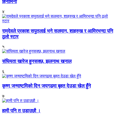
हिनामिना
४
रामदेवले प्रकाश सपुतलाई भने सलमान, शाहरुख र आमिरभन्दा पनि
ठूलो स्टार
५
संघियता खारेज हुनसक्छ, झलनाथ खनाल
६
कृष्ण जन्माष्टमिको दिन जयगढमा बृहत देउडा खेल हुँने
७
हामी पनि त उडाउछौ ।