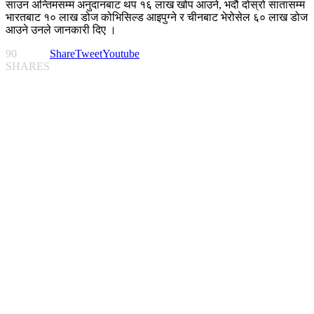
साउन अन्तिमसम्म अनुदानबाट थप १६ लाख खोप आउने, भदौ दोस्रो सातासम्म
भारतबाट १० लाख डोज कोभिसिल्ड आइपुग्ने र चीनबाट भेरोसेल ६० लाख डोज
आउने उनले जानकारी दिए ।
90
Share
Tweet
Youtube
SHARES