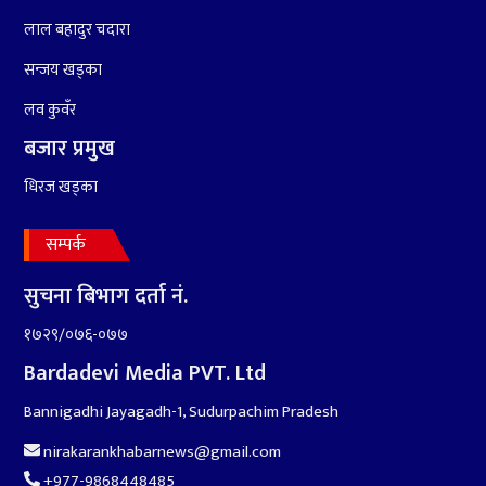
लाल बहादुर चदारा
सन्जय खड्का
लव कुवँर
बजार प्रमुख
धिरज खड्का
सम्पर्क
सुचना बिभाग दर्ता नं.
१७२९/०७६-०७७
Bardadevi Media PVT. Ltd
Bannigadhi Jayagadh-1, Sudurpachim Pradesh
nirakarankhabarnews@gmail.com
+977-9868448485