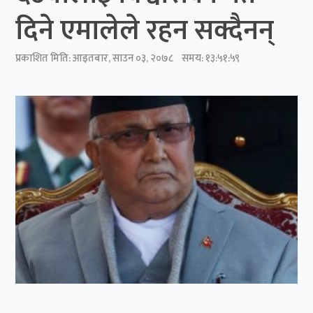
दिने एमालेले रहन सक्दैनन्
प्रकाशित मिति:
आइतबार, साउन ०३, २०७८
समय: १३:५१:५९