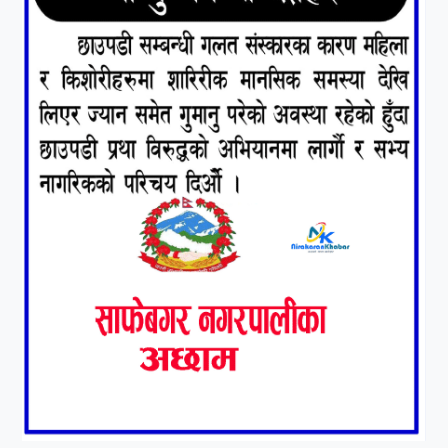
७
कृष्ण जन्माष्टमिको दिन जयगढमा
बृहत देउडा खेल हुँने
८
हामी पनि त उडाउछौ ।
९
कांग्रेसको १४ औं महाधिवेशनको
तयारी पुरा
१०
आर्थिक बर्ष २०७८÷२०७९ मा
आर्थिक बुद्धि दर ६.५ हुन सक्दैन ।