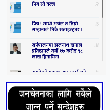
२
प्रिय रते बल्ल
३
प्रिय ! साथी अचेल त तिम्रो
सम्झनाले निकै सताइरहन्छ ।
४
सर्पपालनमा झलनाथ खनाल
प्रतिष्ठानले गर्यो १७ करोड ९८
लाख हिनामिना
५
रामदेवले प्रकाश सपुतलाई भने
सलमान, शाहरुख र आमिरभन्दा
पनि ठूलो स्टार
६
संघियता खारेज हुनसक्छ,
झलनाथ खनाल