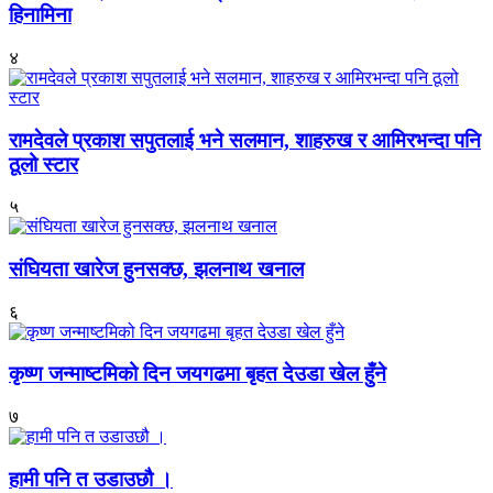
हिनामिना
४
रामदेवले प्रकाश सपुतलाई भने सलमान, शाहरुख र आमिरभन्दा पनि
ठूलो स्टार
५
संघियता खारेज हुनसक्छ, झलनाथ खनाल
६
कृष्ण जन्माष्टमिको दिन जयगढमा बृहत देउडा खेल हुँने
७
हामी पनि त उडाउछौ ।