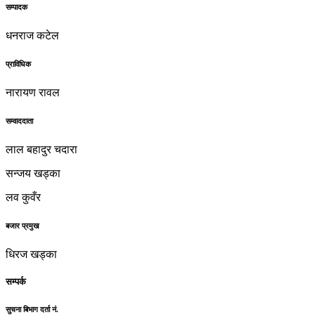
सम्पादक
धनराज कटेल
प्राविधिक
नारायण रावल
सम्वाददाता
लाल बहादुर चदारा
सन्जय खड्का
लव कुवँर
बजार प्रमुख
धिरज खड्का
सम्पर्क
सुचना बिभाग दर्ता नं.