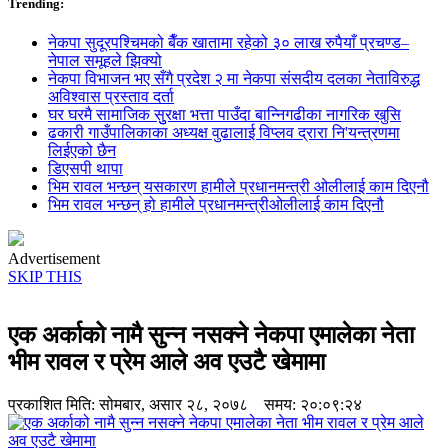
Trending:
नेकपा सुदूरपश्चिमको बैँक खातामा रहेको ३० लाख रुपैयाँ प्रचण्ड–
नेपाल समूहले झिक्य‍ो
नेकपा विभाजन भए सँगै प्रदेश २ मा नेकपा संसदीय दलका नेताविरुद्ध
अविश्वास प्रस्ताव दर्ता
घर घरमै सामाजिक सुुरक्षा भत्ता पाउँदा बान्निगढीका नागरिक खुसि
ढकारी गाउँपालिकाका अध्यक्ष वुढालाई विप्लव द्रारा नि'यन्त्रणमा
लिईएको छैन
डिएसपी थापा
भिम रावल भन्छन् यसकारण हामीले प्रधानमन्त्री ओलीलाई काम दिएनौ
भिम रावल भन्छन् हो हामीले प्रधानमन्त्रीओलीलाई काम दिएनौ
Advertisement
SKIP THIS
एक अर्काको नामै सुन्न नसक्ने नेकपा एमालेका नेता
भीम रावल र प्रेम आले अव एउटै खेमामा
प्रकाशित मिति:
सोमबार, असार २८, २०७८
समय: २०:०९:२४