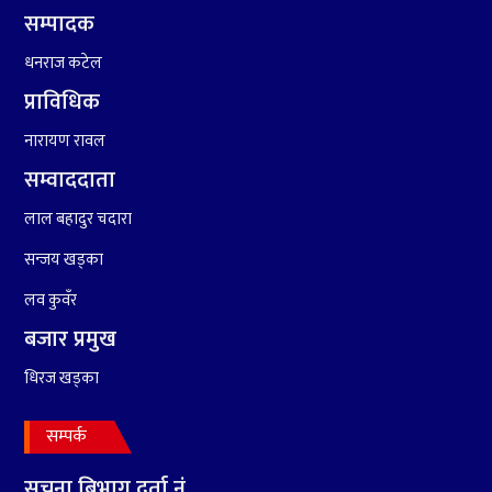
सम्पादक
धनराज कटेल
प्राविधिक
नारायण रावल
सम्वाददाता
५
रामदेवले प्रकाश सपुतलाई भने
लाल बहादुर चदारा
सलमान, शाहरुख र आमिरभन्दा
पनि ठूलो स्टार
सन्जय खड्का
लव कुवँर
बजार प्रमुख
धिरज खड्का
सम्पर्क
सुचना बिभाग दर्ता नं.