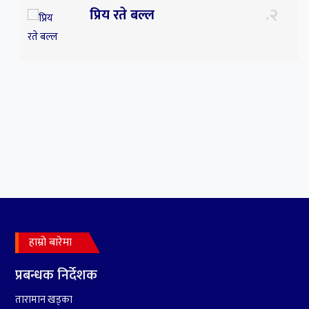
२
प्रिय रते बल्ल
३
प्रिय ! साथी अचेल त तिम्रो
सम्झनाले निकै सताइरहन्छ ।
हाम्रो बारेमा
४
सर्पपालनमा झलनाथ खनाल
प्रतिष्ठानले गर्यो १७ करोड ९८
प्रबन्धक निर्देशक
लाख हिनामिना
तारामान खड्का