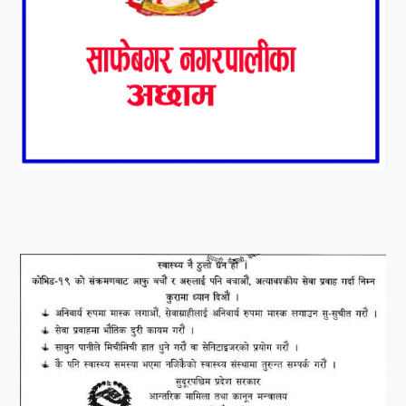
१०
आर्थिक बर्ष २०७८÷२०७९ मा
आर्थिक बुद्धि दर ६.५ हुन सक्दैन ।