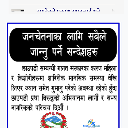
५
रामदेवले प्रकाश सपुतलाई भने
सलमान, शाहरुख र आमिरभन्दा
पनि ठूलो स्टार
६
संघियता खारेज हुनसक्छ,
झलनाथ खनाल
७
कृष्ण जन्माष्टमिको दिन जयगढमा
बृहत देउडा खेल हुँने
८
हामी पनि त उडाउछौ ।
९
कांग्रेसको १४ औं महाधिवेशनको
तयारी पुरा