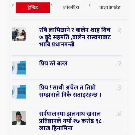
ट्रेन्डिङ
लोकप्रिय
ताजा अपडेट
१
रबि लामिछाने र बालेन शाह बिच
७ बुदे सहमति ,बालेन रास्वपाबाट
भाबि प्रधानमन्त्री
२
प्रिय रते बल्ल
३
प्रिय ! साथी अचेल त तिम्रो
सम्झनाले निकै सताइरहन्छ ।
४
सर्पपालनमा झलनाथ खनाल
प्रतिष्ठानले गर्यो १७ करोड ९८
लाख हिनामिना