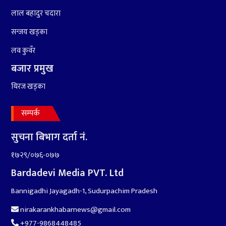
लाल बहादुर चदारा
सन्जय खड्का
लव कुवँर
बजार प्रमुख
धिरज खड्का
सम्पर्क
सुचना बिभाग दर्ता नं.
१७२९/०७६-०७७
Bardadevi Media PVT. Ltd
Bannigadhi Jayagadh-1, Sudurpachim Pradesh
nirakarankhabarnews@gmail.com
+977-9868448485