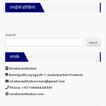
तपाईको प्रतिक्रिया
Search
Search
सम्पर्क
NirakaranKhabar
Bannigadhi Jayagadh-1, Sudurpachim Pradesh
nirakarankhabarnews@gmail.com
Phone: +977-9868448485
nirakarankhabar.com