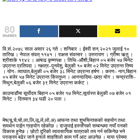
80
SHARES
वि.सं.२०७८ साल असार २६ गते । शनिबार । ईश्वी सन् २०२१ जुलाई १०
तारिख । नेपाल संवत् ११४१ । राक्षस संवत्सर । उत्तरायण । ग्रीष्म ऋतु ।
श्रीशाके १९४२ । आषाढ कृष्णपक्ष । तिथि–औंशी,बिहान ०५ बजेर ५७ मिनेट
उप्रान्त प्रतिपदा । नक्षत्र–पुनर्वशु, बेलुकी १० बजेर ०२ मिनेट उप्रान्त तिष्य
। योग– व्याघात,बेलुकी ०५ बजेर ३८ मिनेट उप्रान्त हर्षण । करण– नाग,बिहान
०५ बजेर ५७ मिनेट उप्रान्त किंस्तुध्न । आनन्दादिमा–छत्र योग । चन्द्रराशि–
मिथुन,बेलुकी ०६ बजेर ३९ मिनेट उप्रान्त कर्कट ।
काठमाडौंमा सूर्योदय बिहान ०५ बजेर १७ मिनेट,सूर्यास्त बेलुकी ०७ बजेर ०१
मिनेट । दिनमान ३४ घडी २० पला ।
मेष(चू,चे,चो,ला,लि,लू,ले,लो,अ) आफन्त तथा शुभचिन्तकको सहयोग तथा
समर्थन पाईन ग्रहयोग रहेकोछ । दाजुभाई हरुसँगको सम्बन्धमा नयाँ पनको
विकास हुनेछ । छोटो दुरिको व्यावसायिक यात्राको तय गर्न सकिनेछ भने
पराक्रम बढेर जाने हुनाले शाहशिलो काम गर्ने आट आउनेछ । माया प्रेममा