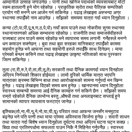
आम्दानीले उत्साह जगाउनेछ । पानी तथा खनिज पदार्थको व्यावसायबाट मोटो
रकम हातलागी हुने योग रहेकोछ । प्राकृतिक स्रोत तथा पैत्रिक सम्पतिको
प्रयोग गरी मनग्गे धन आर्जन गर्न सकिनेछ । पढाइ लेखाइमा अरुभन्दा अग्र
स्थानमा तपार्ईँको नाम आउनेछ । साँझको समयमा यात्रा गर्दा ध्यान दिनुहोला ।
कन्या (टो,पा,पी,पू,ष,ण,ठ,पे,पो) नयाँ काम पाउने तथा नोकरीमा सुगम स्थानमा
स्थानान्तरणको अधिक सम्भावना रहेकोछ । राजनीति तथा समाजसेवीहरुले
राज्यबाट लाभ पाउने समय रहेकोछ भने व्यापारमा समय लगानी गर्नेहरुले मनग्गे
धन कमाउन सक्नेछन् । बुवा तथा बुवा सरहका मानिसबाट तपार्ईँको काममा
सहयोग हुनेछ भने आफन्त तथा सहयोगी हरुले तपार्ईँकै साथ दिनेछन् । माया
प्रेमको बन्धन कसिने तथा पढाइ लेखाइमा उत्कृष्ट नतिजाको साथ पुरस्कार
जित्न सकिनेछ ।
तुला (रा,री,रु,रे,रो,ता,ती,तू,ते) सरकारी तथा दैनिक कामगर्दा ध्यान दिनहोला
अप्रिय निर्णयको शिकार होईयला । लामो दुरिको धार्मिक यात्रा भएपनि
यात्राका क्रममा बिभिन्न बाधा तथा अवरोधहरूको सामना गर्नुपर्दा मन खिन्न
हुनेछ । पढाइ लेखाइमा दिएको समय कम हुनेछ । खानपानमा ध्यान दिनुहोला
स्वास्थ्य सम्बन्धी समस्या आई दैनिक कामहरु गर्न सकिने छैन । साँझको समय
राम्रो रहेकोले दैनिक उपभोग्य बस्तु ,औषधी तथा अनलाइनबाट सप्लाई हुने
सामानको व्यापार व्यावसाय फस्टाएर जानेछ ।
बृश्चिक(तो,ना,नी,नू,ने,नो,या,यी,यू) परिवार तथा आफन्त जनसँग मनमुटाव
बढ्नेछ भने पति पत्नी तथा माया प्रेममा अविस्वास सिर्जना हुनेछ । सवारी साधन
तथा यात्रा गर्दा बिशेष ध्यान दिनुहोला दुर्घटना तथा अप्रिय घटना घट्न सक्छ ।
बिद्या तथा प्रतिस्पर्धामा सफलता पाउन निकै नै मिहिनेत गर्नुपर्नेछ । स्वास्थ्य