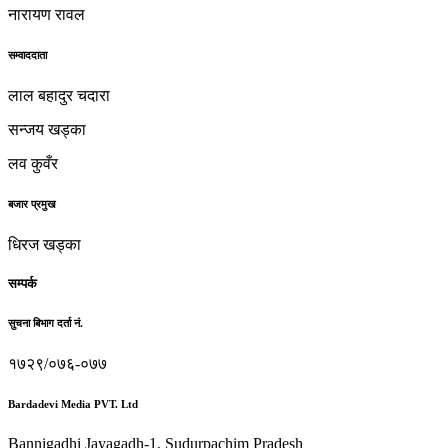
नारायण रावल
सम्वाददाता
लाल बहादुर चदारा
सन्जय खड्का
लव कुवँर
बजार प्रमुख
धिरज खड्का
सम्पर्क
सुचना बिभाग दर्ता नं.
१७२९/०७६-०७७
Bardadevi Media PVT. Ltd
Bannigadhi Jayagadh-1, Sudurpachim Pradesh