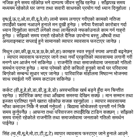
नजिक हुने समय रहेकोछ भने दाम्पत्य जीवन सुखि रहनेछ । साँझपख समय
मध्ययम रहेकोले घर जग्गा तथा सवारी साधनको प्रयोग गर्दा ध्यान दिनुहोला ।
वृष(ई,ऊ,ए,ओ,वा,वी,वू,वे,वो) लामो समय लगाएर गरीएको कामको नतिजा
तपार्ईँको पक्षमा नआउने हुनाले मन दुखी हुनेछ । रुपैया पैसाको कारोबार गर्दा
ध्यान दिनुहोला सापटी लगेको तथा लानेहरुले नफर्काउनाले काम गर्न गाह्रो
हुनेछ । साँझको समय राम्रो रहेकोले दैनिक उपभोग्य बस्तु ,औषधी तथा
अनलाइनबाट सप्लाई हुने सामानको व्यापार व्यावसाय फस्टाएर जानेछ ।
मिथुन (का,की,कू,घ,ङ,छ,के,को,हा) कामहरु स्वत स्फुर्त रुपमा अगाडी बढ्नेछन्
। व्यापार व्यावसाय फस्टाएर जाने तथा नयाँ प्रकृतिको व्यावसायमा लगानी गरी
मनग्गे धन आर्जन गर्न सकिनेछ । राजनीति तथा समाजसेवामा जनताको गतिलो
समर्थन प्राप्त हुनेछ । माया प्रेमको डोरो कसिलो हुनुको साथै घर परिवारमा
बिग्रेको सम्बन्ध सुधार भएर जानेछ । पारिवारिक माहोलमा मिष्ठान्न भोजनमा
साथ रमाईलो गरी समय कटाउन सकिनेछ ।
कर्कट (ही,हू,हे,हो,डा,डी,डु,डे,डो) अस्वभाविक खर्च बड्ने हुँदा मन चिन्तीत
रहनेछ । शारिरिक कष्ट तथा आँखामा समस्या देखिन सक्छ । मान सम्मान तथा
इज्जत प्रतिष्ठा गुम्ने खतरा रहेकोछ सजक रहनुहोला । व्यापार व्यावसायमा
नाँफा कमाउन निकै नै सघर्ष गर्नुपर्ला । बिद्यामा सोचेजस्तो प्रगती गर्न निकै
समय कुर्नुपर्नेछ । आफन्त तथा परिवारजन तपार्ईँदेखि टाडिन सक्छन् । साँझको
समय राम्रो रहेकोले राजनीति तथा समाजसेवामा जनताको गतिलो समर्थन
पाईनेछ ।
सिंह (मा,मी,मू,मे,मो,टा,टी,टू,टे) व्यापार व्यावसाय फस्टाएर जाने हुनाले आउने