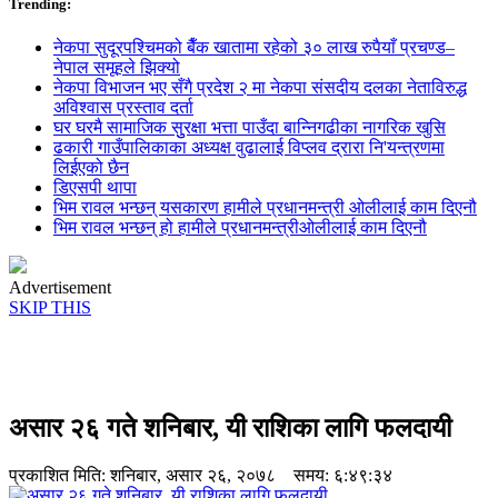
Trending:
नेकपा सुदूरपश्चिमको बैँक खातामा रहेको ३० लाख रुपैयाँ प्रचण्ड–
नेपाल समूहले झिक्य‍ो
नेकपा विभाजन भए सँगै प्रदेश २ मा नेकपा संसदीय दलका नेताविरुद्ध
अविश्वास प्रस्ताव दर्ता
घर घरमै सामाजिक सुुरक्षा भत्ता पाउँदा बान्निगढीका नागरिक खुसि
ढकारी गाउँपालिकाका अध्यक्ष वुढालाई विप्लव द्रारा नि'यन्त्रणमा
लिईएको छैन
डिएसपी थापा
भिम रावल भन्छन् यसकारण हामीले प्रधानमन्त्री ओलीलाई काम दिएनौ
भिम रावल भन्छन् हो हामीले प्रधानमन्त्रीओलीलाई काम दिएनौ
Advertisement
SKIP THIS
असार २६ गते शनिबार, यी राशिका लागि फलदायी
प्रकाशित मिति:
शनिबार, असार २६, २०७८
समय: ६:४९:३४