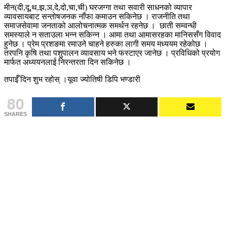
मीन(दी,दू,थ,झ,ञ,दे,दो,चा,ची) घरजग्गा तथा सवारी साधनको व्यापार
व्यावसायबाट सन्तोषजनक नाँफा कमाउन सकिनेछ । राजनीति तथा
समाजसेवामा जनताको आलोचनात्मक समर्थन रहनेछ । छाती सम्वन्धी
समस्याले न सताउला भन्न सकिन्न । आमा तथा आमासरहका मानिससँग विवाद
हुनेछ । प्रेम प्रशङमा रमाउने चाहने हरुका लागी समय मध्ययम रहेकोछ ।
तरपनि कृषि तथा पशुपालन व्यावसाय भने फस्टाएर जानेछ । प्रविधिको प्रयोग
मार्फत अध्ययनलाई निरन्तरता दिन सकिनेछ ।
तपाईँ दिन शुभ रहोस् ।यूवा ज्योतिषी डिपि भण्डारी
80
SHARES