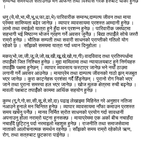
सम्वन्धी समस्याले सताउनेछ भने आफन्त तथा विश्वास गरेकै हरुबाट धोका हुनेछ
।
धनु (ये,यो,भा,भी,भू,ध,फा,ढा,भे) पारिवारीक सम्वन्ध,दाम्पत्य जीवन तथा माया
प्रेममा सामिप्यता बढेर जानेछ । व्यापार व्यावसायमा प्रशस्त आम्दानी हुनेछ ।
लामो तथा रमाईलो यात्रा हुने हुँदा मन प्रशन्न हुनेछ । पारिवारीक जमघटमा
सहभागी भई मिष्ठान्न भोजन ग्रहण गर्ने अवसर जुर्नेछ । बिद्या तपार्ईँले सोचे जस्तै
राम्रो हुनेछ । भौतिक सम्पती तथा सवारी साधनको प्राप्तीको गतिलो योग
रहेको छ । साँझको समयमा यात्रा गर्दा ध्यान दिनुहोला ।
मकर(भो,जा,जी,जू,जे,जो,ख,खी,खू,खे,खो,गा,गी) वादविवाद तथा प्रतिस्पर्धामा
तपार्ईँको जित निश्चित हुनेछ । मुद्दा मामिलामा तथा न्यायालयबाट हुने निर्णयहरु
तपार्ईँकै पक्षमा हुनेछन् । व्यापार व्यावसाय फस्टाएर जानेछ भने नयाँ ठाउमा
लगानी गर्ने अवसर आउनेछ । मायाप्रेम तथा दाम्पत्य जीवनको गाठो झन् मजबुत
भएर जानेछ । कुरा काट्नेहरू प्रशंसा गर्दै हिँड्नेछन् । पुरानो रोग निको भएर
जाने तथा पुराना समस्या हल भएर जानेछ । खोज मुलक क्षेत्रमा रुची बढ्नेछ ।
मावली पक्षबाट तपार्ईँको काममा आर्थिक सहयोग हुनेछ ।
कुम्भ (गू,गे,गो,सा,सी,सू,से,सो,दा) पढाइ लेखाइमा मिहिनेत गरे अनुशार नतिजा
नआउने हुनाले मन चिन्तित हुनेछ । व्यापार व्यावसायमा नाँफा कमाउन प्रशस्त
समय खर्चनु पर्नेछ । मानव निर्मित स्रोत साधनको प्रयोग गर्दा सावधानी
अपनाउनु होला नराम्रो घट्ना हुनसक्छ । मायाप्रेममा एक अर्का बीच नचाहँदा
नचाहँदै छुट्टिनु पर्दा नरमाइलो महशुस हुनेछ । राजनीति तथा समाजसेवामा
नाताको आलोचनात्मक समर्थन रहनेछ । साँझको समय राम्रो रहेकोले ऋण,
रोग, तथा सत्रुबाट छुटकारा पाईनेछ ।