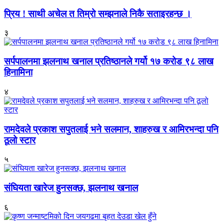
प्रिय ! साथी अचेल त तिम्रो सम्झनाले निकै सताइरहन्छ ।
३
सर्पपालनमा झलनाथ खनाल प्रतिष्ठानले गर्यो १७ करोड ९८ लाख
हिनामिना
४
रामदेवले प्रकाश सपुतलाई भने सलमान, शाहरुख र आमिरभन्दा पनि
ठूलो स्टार
५
संघियता खारेज हुनसक्छ, झलनाथ खनाल
६