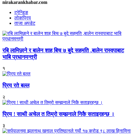
nirakarankhabar.com
ट्रेन्डिङ
लोकप्रिय
ताजा अपडेट
रबि लामिछाने र बालेन शाह बिच ७ बुदे सहमति ,बालेन रास्वपाबाट
भाबि प्रधानमन्त्री
१
प्रिय रते बल्ल
२
प्रिय ! साथी अचेल त तिम्रो सम्झनाले निकै सताइरहन्छ ।
३