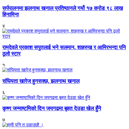
सर्पपालनमा झलनाथ खनाल प्रतिष्ठानले गर्यो १७ करोड ९८ लाख
हिनामिना
४
रामदेवले प्रकाश सपुतलाई भने सलमान, शाहरुख र आमिरभन्दा पनि
ठूलो स्टार
५
संघियता खारेज हुनसक्छ, झलनाथ खनाल
६
कृष्ण जन्माष्टमिको दिन जयगढमा बृहत देउडा खेल हुँने
७