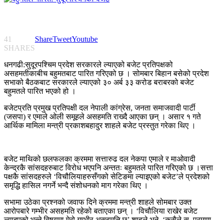
41
Share
Tweet
Youtube
SHARES
धनगढी:सुदूरपश्चिम प्रदेश सरकारले ल्याएको बजेट प्रतिपक्षको
असहमतीकाबीच बहुमतबाट पारित गरिएको छ । सोमबार बिहान बसेको प्रदेश
सभाको बैठकबाट सरकारले ल्याएको ३० अर्ब ३३ करोड बराबरको बजेट
बहुमतले पारित भएको हो ।
बजेटप्रति प्रमुख प्रतिपक्षी दल नेपाली कांग्रेस, जनता समाजवादी पार्टी
(जसपा) र एमाले ओली समूहले असहमति राख्दै आएका छन् । असार १ गते
आर्थिक मामिला मन्त्री प्रकाशबहादुर शाहले बजेट प्रस्तुत गरेका थिए ।
बजेट माथिको छलफलका क्रममा सत्तारुढ दल नेकपा एमाले र माओवादी
केन्द्रकै सांसदहरुबाट विरोध भएपनि अन्ततः बहुमतले पारित गरिएको छ ।सत्ता
पक्षकै सांसदहरुले ‘विचौलियाहरुसँगको सेटिङमा ल्याइएको बजेट’ले प्रदेशको
समृद्धि हासिल नगर्ने भन्दै संशोधनको माग गरेका थिए ।
सभामा उठेका प्रश्नको जवाफ दिने क्रममा मन्त्री शाहले सोमबार उक्त
आरोपबारे गम्भीर असहमति रहेको बताएका छन् । ‘विचौलिया राखेर बजेट
ल्याइएको भन्ने विषयमा मेरो गम्भीर असहमति छ’ शाहले भने, ‘कसैले स–प्रमाण