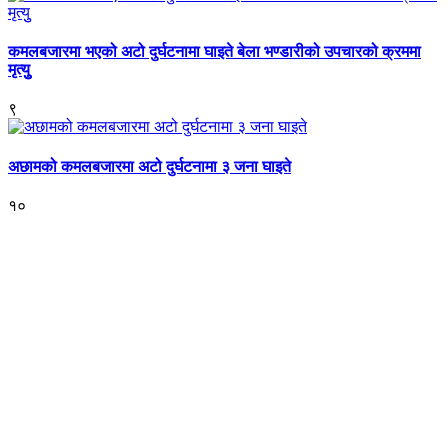
कमलबजारमा भएको अटो दुर्घटनामा घाइते बेला भण्डारीको उपचारको क्रममा
मृत्युु
९
अछामको कमलबजारमा अटो दुर्घटनामा ३ जना घाइते
१०