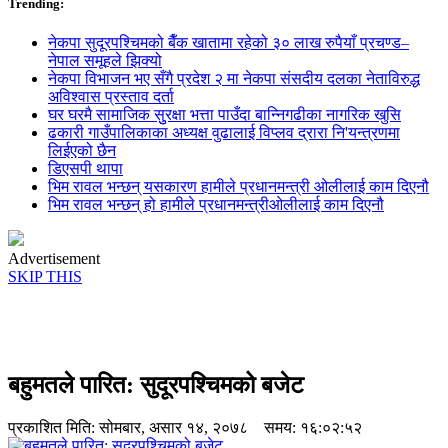
Trending:
नेकपा सुदूरपश्चिमको बैँक खातामा रहेको ३० लाख रुपैयाँ प्रचण्ड–
नेपाल समूहले झिक्य‍ो
नेकपा विभाजन भए सँगै प्रदेश २ मा नेकपा संसदीय दलका नेताविरुद्ध
अविश्वास प्रस्ताव दर्ता
घर घरमै सामाजिक सुुरक्षा भत्ता पाउँदा बान्निगढीका नागरिक खुसि
ढकारी गाउँपालिकाका अध्यक्ष वुढालाई विप्लव द्रारा नि'यन्त्रणमा
लिईएको छैन
डिएसपी थापा
भिम रावल भन्छन् यसकारण हामीले प्रधानमन्त्री ओलीलाई काम दिएनौ
भिम रावल भन्छन् हो हामीले प्रधानमन्त्रीओलीलाई काम दिएनौ
Advertisement
SKIP THIS
बहुमतले पारित: सुदूरपश्चिमको बजेट
प्रकाशित मिति:
सोमबार, असार १४, २०७८
समय: १६:०२:५२