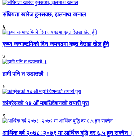
संघियता खारेज हुनसक्छ, झलनाथ खनाल
६
कृष्ण जन्माष्टमिको दिन जयगढमा बृहत देउडा खेल हुँने
७
हामी पनि त उडाउछौ ।
८
कांग्रेसको १४ औं महाधिवेशनको तयारी पुरा
९
आर्थिक बर्ष २०७८÷२०७९ मा आर्थिक बुद्धि दर ६.५ हुन सक्दैन ।