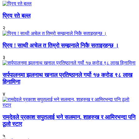
प्रिय रते बल्ल
२
प्रिय ! साथी अचेल त तिम्रो सम्झनाले निकै सताइरहन्छ ।
३
सर्पपालनमा झलनाथ खनाल प्रतिष्ठानले गर्यो १७ करोड ९८ लाख
हिनामिना
४
रामदेवले प्रकाश सपुतलाई भने सलमान, शाहरुख र आमिरभन्दा पनि
ठूलो स्टार
५