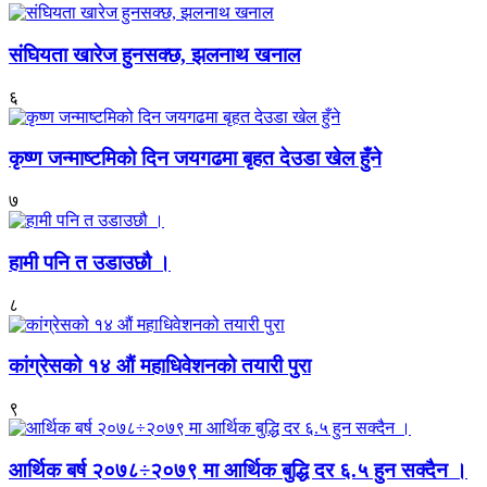
संघियता खारेज हुनसक्छ, झलनाथ खनाल
६
कृष्ण जन्माष्टमिको दिन जयगढमा बृहत देउडा खेल हुँने
७
हामी पनि त उडाउछौ ।
८
कांग्रेसको १४ औं महाधिवेशनको तयारी पुरा
९
आर्थिक बर्ष २०७८÷२०७९ मा आर्थिक बुद्धि दर ६.५ हुन सक्दैन ।