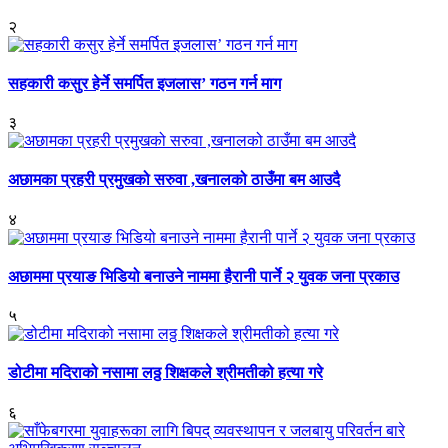
२
सहकारी कसुर हेर्ने समर्पित इजलास’ गठन गर्न माग
३
अछामका प्रहरी प्रमुखको सरुवा ,खनालको ठाउँमा बम आउदै
४
अछाममा प्रयाङ भिडियो बनाउने नाममा हैरानी पार्ने २ युवक जना प्रकाउ
५
डोटीमा मदिराको नसामा लठ्ठ शिक्षकले श्रीमतीको हत्या गरे
६