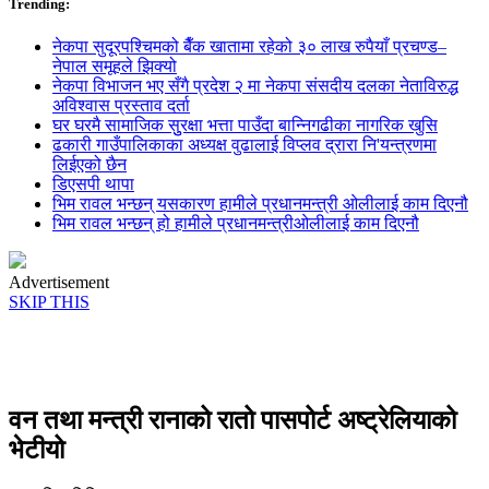
Trending:
नेकपा सुदूरपश्चिमको बैँक खातामा रहेको ३० लाख रुपैयाँ प्रचण्ड–
नेपाल समूहले झिक्य‍ो
नेकपा विभाजन भए सँगै प्रदेश २ मा नेकपा संसदीय दलका नेताविरुद्ध
अविश्वास प्रस्ताव दर्ता
घर घरमै सामाजिक सुुरक्षा भत्ता पाउँदा बान्निगढीका नागरिक खुसि
ढकारी गाउँपालिकाका अध्यक्ष वुढालाई विप्लव द्रारा नि'यन्त्रणमा
लिईएको छैन
डिएसपी थापा
भिम रावल भन्छन् यसकारण हामीले प्रधानमन्त्री ओलीलाई काम दिएनौ
भिम रावल भन्छन् हो हामीले प्रधानमन्त्रीओलीलाई काम दिएनौ
Advertisement
SKIP THIS
वन तथा मन्त्री रानाको रातो पासपोर्ट अष्ट्रेलियाको
भेटीयो