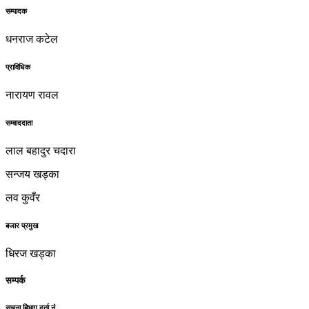
सम्पादक
धनराज कटेल
प्राविधिक
नारायण रावल
सम्वाददाता
लाल बहादुर चदारा
सन्जय खड्का
लव कुवँर
बजार प्रमुख
धिरज खड्का
सम्पर्क
सुचना बिभाग दर्ता नं.