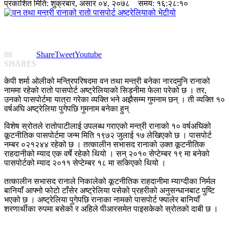
प्रकाशित मिति:
शुक्रबार, असार ०४, २०७८
समय: १६:२८:१०
88
Share
Tweet
Youtube
SHARES
केपी शर्मा ओलीको मन्त्रिपरिषदमा वन तथा मन्त्री बनेका नारदमुनि रानाको
नाममा रहेको रातो पासपोर्ट अष्ट्रेलियाको सिड्नीमा फेला परेको छ । तर,
उनको पासपोर्टमा यात्रा गरेका व्यक्ति भने अझैसम्म गुमनाम छन् । ती व्यक्ति १०
वर्षअघि अष्ट्रेलिया पुगेपछि गुमनाम बनेका हुन्
विशेष स्रोतले रातोपाटीलाई उपलब्ध गराएको मन्त्री रानाको १० वर्षअघिको
कूटनीतिक पासपोर्टमा जन्म मिति १९७२ जुलाई १७ लेखिएको छ । पासपोर्ट
नम्बर ०२१२४४ रहेको छ । तत्कालीन सभासद रानाको उक्त कूटनीतिक
राहदानीको म्याद एक वर्षे रहेको थियो । सन् २०१० सेप्टेम्बर १९ मा बनेको
पासपोर्टको म्याद २०११ सेप्टेम्बर १८ मा सकिएको थियो ।
तत्कालीन सभासद रानाले निकालेको कूटनीतिक राहदानीमा म्याग्दीका निर्मल
बानियाँ आफ्नो फोटो टाँसेर अष्ट्रेलिया पसेको प्रहरीको अनुसन्धानबाट पुष्टि
भएको छ । अष्ट्रेलिया पुगेपछि रानाका नामको पासपोर्ट फ्यालेर बानियाँ
शरणार्थीका रुपमा बसेको र अहिले पीआरसमेत पाइसकेको स्रोतको दाबी छ ।