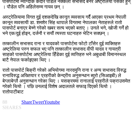
पासपोर्टमा म्याग्दीकै केदार पौडेल नक्कली सभासद बनेर अष्ट्रेलिया पसेका हुन्
। पौडेल पनि अहिलेसम्म गायव छन् ।
अस्ट्रेलियामा विगत दुई दशकदेखि कानून व्यवसाय गर्दै आएका प्रथम नेपाली
कानून व्यवसायी डा. शमशेर सिंह थापाले विगतमा नेपालका नेताहरुले रातो
पासपोर्ट बनाएर बेच्ने गरेको खबर सत्य भएको बताए । उनले भने, खोजी गर्ने हो
भने एक/दुई होइन, दर्जनौ र सयौं त्यस्ता घटनाहरु भेटिन सक्छन् ।
तत्कालीन सभासद राना र यादवको पासपोर्टमा फोटो टाँसेर दुई व्यक्तिहरु
अष्ट्रेलिया पस्न सफल भए पनि तत्कालीन सभासद वीपी यादव र गायत्री
साहको पासपोर्टमा अष्ट्रेलिया हिँडेका दुई व्यत्तिहरु भने अबुधाबी विमानस्थल
बाटै नेपाल फर्काइएका थिए ।
रातो पासपोर्ट बिक्री गरेको अभियोगमा नारदमुनि राना र अन्य सभासद विरुद्ध
रानाविरुद्ध अख्तियार र प्रहरीको केन्द्रीय अनुसन्धान ब्युरो (सिआइबी) ले
बेग्लाबेग्लै अनुसन्धान गरेका थिए । यसक्रममा रानालाई प्रहरीले पक्राउसमेत
गरेको थियो । पछि उनलाई विशेष अदालतले सफाइ दिएको थियो ।
रातोपाटीबाट
88
Share
Tweet
Youtube
SHARES