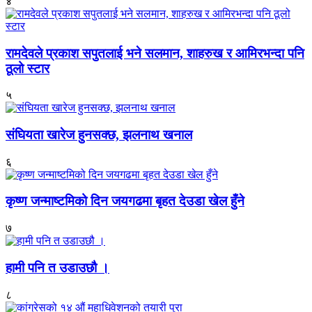
४
रामदेवले प्रकाश सपुतलाई भने सलमान, शाहरुख र आमिरभन्दा पनि
ठूलो स्टार
५
संघियता खारेज हुनसक्छ, झलनाथ खनाल
६
कृष्ण जन्माष्टमिको दिन जयगढमा बृहत देउडा खेल हुँने
७
हामी पनि त उडाउछौ ।
८