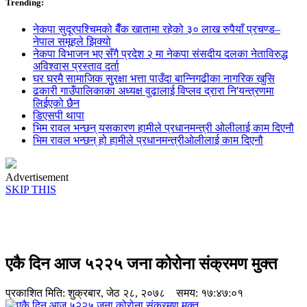
Trending:
नेकपा सुदूरपश्चिमको बैँक खातामा रहेको ३० लाख रुपैयाँ प्रचण्ड–
नेपाल समूहले झिक्य‍ो
नेकपा विभाजन भए सँगै प्रदेश २ मा नेकपा संसदीय दलका नेताविरुद्ध
अविश्वास प्रस्ताव दर्ता
घर घरमै सामाजिक सुुरक्षा भत्ता पाउँदा बान्निगढीका नागरिक खुसि
ढकारी गाउँपालिकाका अध्यक्ष वुढालाई विप्लव द्रारा नि'यन्त्रणमा
लिईएको छैन
डिएसपी थापा
भिम रावल भन्छन् यसकारण हामीले प्रधानमन्त्री ओलीलाई काम दिएनौ
भिम रावल भन्छन् हो हामीले प्रधानमन्त्रीओलीलाई काम दिएनौ
Advertisement
SKIP THIS
एकै दिन आज ५२२५ जना कोरोना संक्रमण मुक्त
प्रकाशित मिति:
शुक्रबार, जेठ २८, २०७८
समय: १७:४७:०१