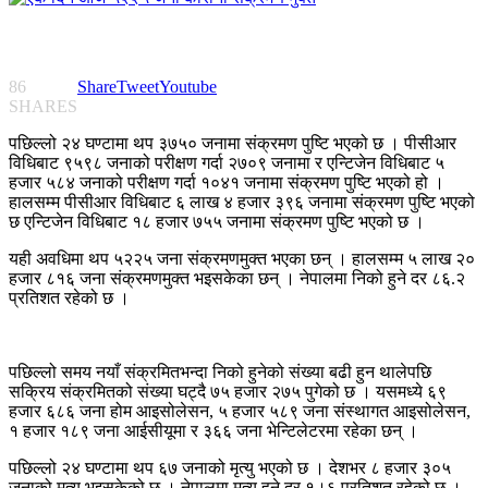
86
Share
Tweet
Youtube
SHARES
पछिल्लो २४ घण्टामा थप ३७५० जनामा संक्रमण पुष्टि भएको छ । पीसीआर
विधिबाट ९५९८ जनाको परीक्षण गर्दा २७०९ जनामा र एन्टिजेन विधिबाट ५
हजार ५८४ जनाको परीक्षण गर्दा १०४१ जनामा संक्रमण पुष्टि भएको हो ।
हालसम्म पीसीआर विधिबाट ६ लाख ४ हजार ३९६ जनामा संक्रमण पुष्टि भएको
छ एन्टिजेन विधिबाट १८ हजार ७५५ जनामा संक्रमण पुष्टि भएको छ ।
यही अवधिमा थप ५२२५ जना संक्रमणमुक्त भएका छन् । हालसम्म ५ लाख २०
हजार ८१६ जना संक्रमणमुक्त भइसकेका छन् । नेपालमा निको हुने दर ८६.२
प्रतिशत रहेको छ ।
पछिल्लो समय नयाँ संक्रमितभन्दा निको हुनेको संख्या बढी हुन थालेपछि
सक्रिय संक्रमितको संख्या घट्दै ७५ हजार २७५ पुगेको छ । यसमध्ये ६९
हजार ६८६ जना होम आइसोलेसन, ५ हजार ५८९ जना संस्थागत आइसोलेसन,
१ हजार १८९ जना आईसीयूमा र ३६६ जना भेन्टिलेटरमा रहेका छन् ।
पछिल्लो २४ घण्टामा थप ६७ जनाको मृत्यु भएको छ । देशभर ८ हजार ३०५
जनाको मृत्यु भइसकेको छ । नेपालमा मृत्यु हुने दर १।६ प्रतिशत रहेको छ ।