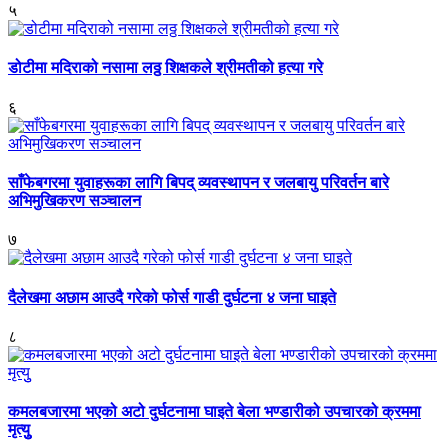
५
डोटीमा मदिराको नसामा लठ्ठ शिक्षकले श्रीमतीको हत्या गरे
६
साँफेबगरमा युवाहरूका लागि बिपद् व्यवस्थापन र जलबायु परिवर्तन बारे
अभिमुखिकरण सञ्चालन
७
दैलेखमा अछाम आउदै गरेको फोर्स गाडी दुर्घटना ४ जना घाइते
८
कमलबजारमा भएको अटो दुर्घटनामा घाइते बेला भण्डारीको उपचारको क्रममा
मृत्युु